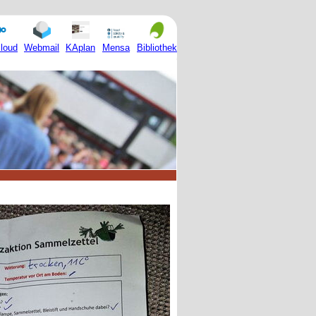
Mensa
loud
Webmail
KAplan
Bibliothek