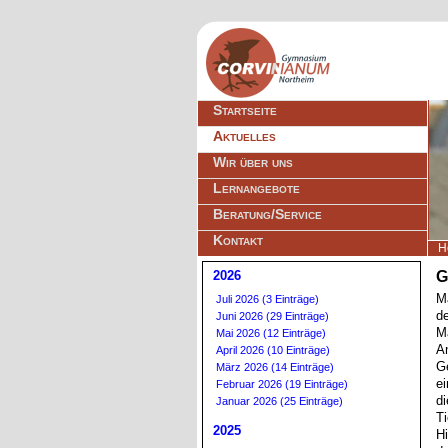
Navigation
Startseite
überspringen
Aktuelles
Wir über uns
Lernangebote
Beratung/Service
Kontakt
H
2026
G
Ma
Juli 2026 (3 Einträge)
d
Juni 2026 (29 Einträge)
M
Mai 2026 (12 Einträge)
A
April 2026 (10 Einträge)
G
März 2026 (14 Einträge)
e
Februar 2026 (19 Einträge)
di
Januar 2026 (25 Einträge)
Ti
2025
H