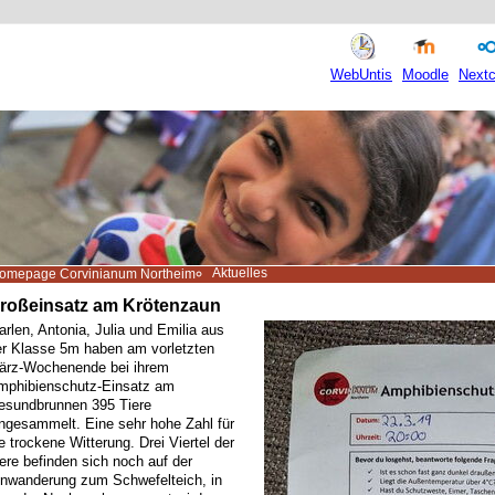
WebUntis
Moodle
Nextc
Aktuelles
omepage Corvinianum Northeim
roßeinsatz am Krötenzaun
rlen, Antonia, Julia und Emilia aus
er Klasse 5m haben am vorletzten
ärz-Wochenende bei ihrem
mphibienschutz-Einsatz am
esundbrunnen 395 Tiere
ingesammelt. Eine sehr hohe Zahl für
e trockene Witterung. Drei Viertel der
ere befinden sich noch auf der
inwanderung zum Schwefelteich, in