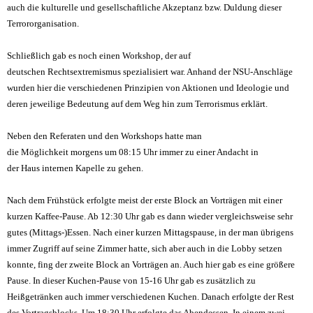
auch die kulturelle und gesellschaftliche Akzeptanz bzw. Duldung dieser
Terrororganisation.
Schließlich
gab es noch einen Workshop, der auf
deutschen
Rechtsextremismus
spezialisiert war. Anhand der NSU-Anschläge
wurden hier die verschiedenen Prinzipien
von Aktionen und Ideologie
und
deren jeweilige Bedeutung
auf dem Weg hin zum Terrorismus
erklärt.
Neben den Referaten und den Workshops hatte man
die
Möglichkeit
morgens
um 08:15 Uhr
immer zu einer Andacht in
der
H
aus
internen
Kapelle zu gehen.
Nach dem Frühstück
erfolgte meist der erste Block an Vorträgen mit einer
kurzen Kaffee-Pause. Ab 12:30 Uhr gab es dann wieder vergleichsweise sehr
gutes (Mittags-)Essen. Nach einer kurzen Mittagspause, in der man übrigens
immer Zugriff auf seine Zimmer
hatte, sich aber auch in die Lobby setzen
konnte, fing der zweite Block an Vorträgen an. Auch hier gab es eine größere
Pause. In dieser Kuchen-Pause von 15-16 Uhr gab es zusätzlich zu
Heißgetränken auch immer verschiedenen Kuchen. Danach erfolgte der Rest
des Vortragsblocks.
Um 18:30 Uhr erfolgte das Abendessen. In einem zwei