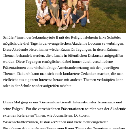
Schüler*innen der Sekundarytufe II
mit der Religionslehrerin Elke Schröder
möglich
, die drei Tage in der evangelischen Akademie Loccum zu verbringen.
Diese Akademie bietet immer wieder Raum für Tagungen, in deren Rahmen
Themen behandelt werden
, die oftmals
in
öffentlichen Diskurs
en
aufgegriffen
wurden
.
Diese Tagungen ermöglichen dabei immer durch verschiedene
Präsentationen eine
vielschichtige
Auseinandersetzung mit den jeweiligen
Themen. Dadurch kann man sich auch konkr
etere Gedanken machen, die man
vielleicht aus eigenem Interesse heraus mit anderen Themen verknüpfen kann
oder in der Schule wieder aufgreifen möchte.
Dieses
Mal
ging es um
"Grenzenlose Gewalt
. Internationaler Terrorismus und
seine Folgen
".
Für d
ie verschiedenen Präsentationen
wurden
von
der
Akademie
externen
Referenten*innen
, wie Journalisten, Doktoren,
Wissenschaftler*innen, Historiker*innen und viele mehr
eingeladen.
Sie
nahmen dabei nicht nur Bezug zum Haupt
-
Thema des Terrorismus, sondern