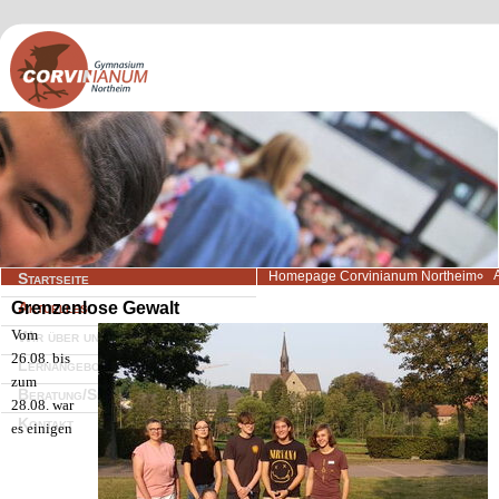
Navigation
Homepage Corvinianum Northeim
Startseite
überspringen
Grenzenlose Gewalt
Aktuelles
Vom
Wir über uns
26.08. bis
Lernangebote
zum
Beratung/Service
28.08. war
Kontakt
es einigen