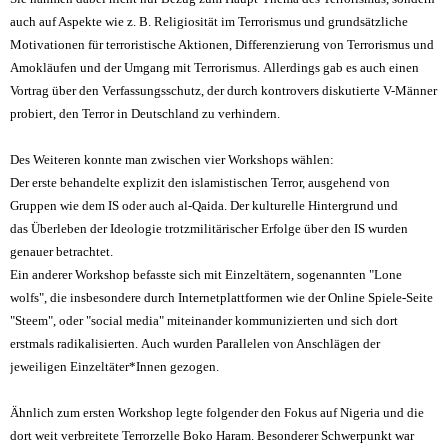
auch auf Aspekte wie z. B. Religiosität im Terrorismus
und grundsätzliche
Motivationen für terroristische Aktionen
,
Differenzierung von Terrorismus und
Amokläufen und der Umgang mit Terrorismus.
Allerdings gab es auch einen
Vortrag über den Verfassungsschutz, der durch kontrovers diskutierte V-Männer
probiert, den Terror in Deutschland zu verhindern.
Des Weiteren
konnte man zwischen vier Workshops wählen
:
Der erste behandelte explizit den islamistischen Terror, ausgehend von
Gruppen wie dem IS oder
auch
al-Qaida. Der kulturelle Hintergrund und
das
Ü
berleben der Ideologie
trotz
militärische
r
Erfolge
über
den IS wurden
genauer betrachtet
.
Ein anderer Workshop befasste sich mit Einzeltätern, sogenannten "Lone
wolfs", die insbesondere durch Internetplattformen wie der Online Spiele-Seite
"Steem"
, oder "social media"
miteinander kommunizierten und sich dort
erstmals radikalisierten.
Auch wurden Parallelen von Anschlägen der
jeweiligen Einzeltäter*Innen gezogen.
Ähnlich zum ersten Workshop legte folgender den Fokus auf Niger
ia und die
dort weit verbreitete Terrorzelle Boko Haram. Besonderer Schwerpunkt war