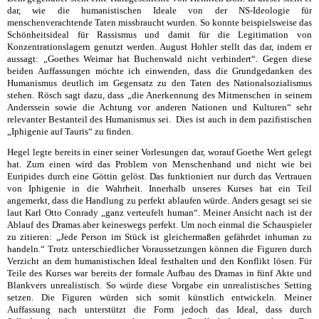
dar, wie die humanistischen Ideale von der NS-Ideologie für
menschenverachtende Taten missbraucht wurden. So konnte beispielsweise das
Schönheitsideal für Rassismus und damit für die Legitimation von
Konzentrationslagern genutzt werden. August Hohler stellt das dar, indem er
aussagt: „Goethes Weimar hat Buchenwald nicht verhindert“. Gegen diese
beiden Auffassungen möchte ich einwenden, dass die Grundgedanken des
Humanismus deutlich im Gegensatz zu den Taten des Nationalsozialismus
stehen. Rösch sagt dazu, dass „die Anerkennung des Mitmenschen in seinem
Anderssein sowie die Achtung vor anderen Nationen und Kulturen“ sehr
relevanter Bestanteil des Humanismus sei. Dies ist auch in dem pazifistischen
„Iphigenie auf Tauris“ zu finden.
Hegel legte bereits in einer seiner Vorlesungen dar, worauf Goethe Wert gelegt
hat. Zum einen wird das Problem von Menschenhand und nicht wie bei
Euripides durch eine Göttin gelöst. Das funktioniert nur durch das Vertrauen
von Iphigenie in die Wahrheit. Innerhalb unseres Kurses hat ein Teil
angemerkt, dass die Handlung zu perfekt ablaufen würde. Anders gesagt sei sie
laut Karl Otto Conrady „ganz verteufelt human“. Meiner Ansicht nach ist der
Ablauf des Dramas aber keineswegs perfekt. Um noch einmal die Schauspieler
zu zitieren: „Jede Person im Stück ist gleichermaßen gefährdet inhuman zu
handeln.“ Trotz unterschiedlicher Voraussetzungen können die Figuren durch
Verzicht an dem humanistischen Ideal festhalten und den Konflikt lösen. Für
Teile des Kurses war bereits der formale Aufbau des Dramas in fünf Akte und
Blankvers unrealistisch. So würde diese Vorgabe ein unrealistisches Setting
setzen. Die Figuren würden sich somit künstlich entwickeln. Meiner
Auffassung nach unterstützt die Form jedoch das Ideal, dass durch