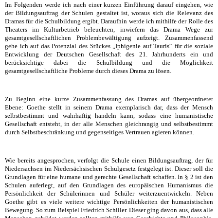
Im Folgenden werde ich nach einer kurzen Einführung darauf eingehen, wie
der Bildungsauftrag der Schulen gestaltet ist, woraus sich die Relevanz des
Dramas für die Schulbildung ergibt. Daraufhin werde ich mithilfe der Rolle des
Theaters im Kulturbetrieb beleuchten, inwiefern das Drama Wege zur
gesamtgesellschaftlichen Problembewältigung aufzeigt. Zusammenfassend
gehe ich auf das Potenzial des Stückes „Iphigenie auf Tauris“ für die soziale
Entwicklung der Deutschen Gesellschaft des 21. Jahrhunderts ein und
berücksichtige dabei die Schulbildung und die Möglichkeit
gesamtgesellschaftliche Probleme durch dieses Drama zu lösen.
Zu Beginn eine kurze Zusammenfassung des Dramas auf übergeordneter
Ebene: Goethe stellt in seinem Drama exemplarisch dar, dass der Mensch
selbstbestimmt und wahrhaftig handeln kann, sodass eine humanistische
Gesellschaft entsteht, in der alle Menschen gleichrangig und selbstbestimmt
durch Selbstbeschränkung und gegenseitiges Vertrauen agieren können.
Wie bereits angesprochen, verfolgt die Schule einen Bildungsauftrag, der für
Niedersachsen im Niedersächsischen Schulgesetz festgelegt ist. Dieser soll die
Grundlagen für eine humane und gerechte Gesellschaft schaffen. In § 2 ist den
Schulen auferlegt, auf den Grundlagen des europäischen Humanismus die
Persönlichkeit der Schülerinnen und Schüler weiterzuentwickeln. Neben
Goethe gibt es viele weitere wichtige Persönlichkeiten der humanistischen
Bewegung. So zum Beispiel Friedrich Schiller. Dieser ging davon aus, dass alle