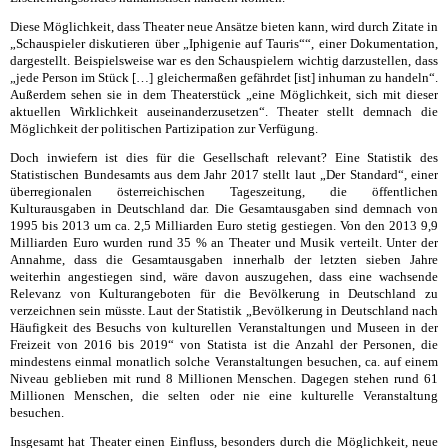
Diese Möglichkeit, dass Theater neue Ansätze bieten kann, wird durch Zitate in
„Schauspieler diskutieren über „Iphigenie auf Tauris““, einer Dokumentation,
dargestellt. Beispielsweise war es den Schauspielern wichtig darzustellen, dass
„jede Person im Stück […] gleichermaßen gefährdet [ist] inhuman zu handeln“.
Außerdem sehen sie in dem Theaterstück „eine Möglichkeit, sich mit dieser
aktuellen Wirklichkeit auseinanderzusetzen“. Theater stellt demnach die
Möglichkeit der politischen Partizipation zur Verfügung.
Doch inwiefern ist dies für die Gesellschaft relevant? Eine Statistik des
Statistischen Bundesamts aus dem Jahr 2017 stellt laut „Der Standard“, einer
überregionalen österreichischen Tageszeitung, die öffentlichen
Kulturausgaben in Deutschland dar. Die Gesamtausgaben sind demnach von
1995 bis 2013 um ca. 2,5 Milliarden Euro stetig gestiegen. Von den 2013 9,9
Milliarden Euro wurden rund 35 % an Theater und Musik verteilt. Unter der
Annahme, dass die Gesamtausgaben innerhalb der letzten sieben Jahre
weiterhin angestiegen sind, wäre davon auszugehen, dass eine wachsende
Relevanz von Kulturangeboten für die Bevölkerung in Deutschland zu
verzeichnen sein müsste. Laut der Statistik „Bevölkerung in Deutschland nach
Häufigkeit des Besuchs von kulturellen Veranstaltungen und Museen in der
Freizeit von 2016 bis 2019“ von Statista ist die Anzahl der Personen, die
mindestens einmal monatlich solche Veranstaltungen besuchen, ca. auf einem
Niveau geblieben mit rund 8 Millionen Menschen. Dagegen stehen rund 61
Millionen Menschen, die selten oder nie eine kulturelle Veranstaltung
besuchen.
Insgesamt hat Theater einen Einfluss, besonders durch die Möglichkeit, neue