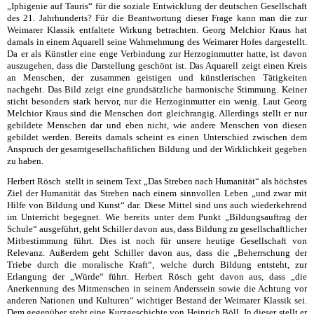
„Iphigenie auf Tauris“ für die soziale Entwicklung der deutschen Gesellschaft
des 21. Jahrhunderts? Für die Beantwortung dieser Frage kann man die zur
Weimarer Klassik entfaltete Wirkung betrachten. Georg Melchior Kraus hat
damals in einem Aquarell seine Wahrnehmung des Weimarer Hofes dargestellt.
Da er als Künstler eine enge Verbindung zur Herzoginmutter hatte, ist davon
auszugehen, dass die Darstellung geschönt ist. Das Aquarell zeigt einen Kreis
an Menschen, der zusammen geistigen und künstlerischen Tätigkeiten
nachgeht. Das Bild zeigt eine grundsätzliche harmonische Stimmung. Keiner
sticht besonders stark hervor, nur die Herzoginmutter ein wenig. Laut Georg
Melchior Kraus sind die Menschen dort gleichrangig. Allerdings stellt er nur
gebildete Menschen dar und eben nicht, wie andere Menschen von diesen
gebildet werden. Bereits damals scheint es einen Unterschied zwischen dem
Anspruch der gesamtgesellschaftlichen Bildung und der Wirklichkeit gegeben
zu haben.
Herbert Rösch stellt in seinem Text „Das Streben nach Humanität“ als höchstes
Ziel der Humanität das Streben nach einem sinnvollen Leben „und zwar mit
Hilfe von Bildung und Kunst“ dar. Diese Mittel sind uns auch wiederkehrend
im Unterricht begegnet. Wie bereits unter dem Punkt „Bildungsauftrag der
Schule“ ausgeführt, geht Schiller davon aus, dass Bildung zu gesellschaftlicher
Mitbestimmung führt. Dies ist noch für unsere heutige Gesellschaft von
Relevanz. Außerdem geht Schiller davon aus, dass die „Beherrschung der
Triebe durch die moralische Kraft“, welche durch Bildung entsteht, zur
Erlangung der „Würde“ führt. Herbert Rösch geht davon aus, dass „die
Anerkennung des Mitmenschen in seinem Anderssein sowie die Achtung vor
anderen Nationen und Kulturen“ wichtiger Bestand der Weimarer Klassik sei.
Dem gegenüber steht eine Kurzgeschichte von Heinrich Böll. In dieser stellt er