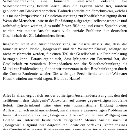
Selbstbeschränkung eine humanere Gesellschaft entstehe. Die
Selbstbeschränkung besteht darin, dass die Figuren nicht frei, sondern
gebunden am Blankvers sprechen. Dadurch entsteht ein Sprachniveau, welches
aus meiner Perspektive als Grundvoraussetzung zur Konfliktbewältigung dient.
Wenn die Menschen - wie in der Einführung aufgezeigt - selbstbeschränkt und
wahrhaftig leben würden, dies mithilfe von Bildung und einem Sprachniveau,
würden wir meiner Ansicht nach viele soziale Probleme der deutschen
Gesellschaft des 21. Jahrhunderts lösen.
Insgesamt stellt die Auseinandersetzung in diesem Absatz dar, dass die
humanistischen Ideale „Iphigenies“ und der Weimarer Klassik, solange sie
nicht missbraucht werden, für einen Teil der Gesellschaft zur Problemlösung
beitragen kann. Daraus ergibt sich, dass Iphigenie ein Potenzial hat, die
Gesellschaft zu verändern. Kerngedanken wie die Selbstbeschränkung als
Mittel zur Problemlösung, finden wir momentan in den Beschränkungen durch
die Corona-Pandemie wieder. Die wichtigen Persönlichkeiten der Weimarer
Klassik würden uns wohl sagen: Bleibt zu Hause!
Alles in allem ergibt sich aus der vorherigen Auseinandersetzung mit den drei
Teilthemen, dass „Iphigenie“ Antworten auf unsere gegenwärtigen Probleme
liefert. Einschränkend wäre eine rein humanistische Bildung meiner
Auffassung nach nicht ausreichend, um alle unsere gegenwärtigen Probleme zu
lösen. Ist somit die Lektüre „Iphigenie auf Tauris“ von Johann Wolfgang von
Goethe im Unterricht heute noch zeitgemäß? Meiner Ansicht nach ist
„Iphigenie“ aufgrund ihrer dargestellten Ideale ein perfektes Exemplar eines
der Grundpfeiler unseres Bildungssystems, somit ist es für mich noch immer