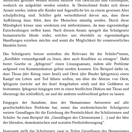
Menschen gebildet werden sollten mithilfe von Geschichte und Philosophie,
wodurch sie aufgeklärt werden würden. In Deutschland findet sich dieser
Ansatz wieder, indem alle Kinder und Jugendliche bis zu einem gewissen Alter
schulpflichtig sind. Schiller geht weiterführend davon aus, dass diese
Aufklärung dazu führt, dass die Menschen mündig werden. Durch diese
Mündigkeit könne man wiederum erst mitbestimmen, da man eigenständige
Entscheidungen treffen kann. Nach diesem Ansatz spiegelt das Schulgesetz
humanistische Ideale wider, welches uns ebenfalls zu eigenständigen
Handlungen erziehen möchte und somit die Möglichkeit für verantwortliches
Handeln bietet.
Das Schulgesetz betont weiterhin die Relevanz für die Schüler*innen,
„Konflikte vernunftgemäß zu lösen, aber auch Konflikte zu ertragen“. Dafür
bietet Goethe in „Iphigenie“ einen Lösungsansatz, indem alle Probleme
aufgrund von Kommunikation gelöst werden konnten. Ein Beispiel dafür ist,
dass Thoas (der König einer Insel) und Orest (der Bruder Iphigenies) einen
Kampf um Leben und Tod führen wollen, um über die Abreise von Orest,
Iphigenie (welche auf der Insel festgehalten wird) und den Gefährten zu
bestimmen. Iphigenie hingegen tritt in einen friedlichen Diskurs mit Thoas und
überzeugt ihn schließlich, sie und die anderen wohlwollend gehen zu lassen.
Entgegen der Annahme, dass der Humanismus Antworten auf alle
gesellschaftlichen Probleme hat, nennt das niedersächsische Schulgesetz
weitere Grundlagen für die Erziehung der Persönlichkeit der Schülerinnen und
Schüler. So zum Beispiel die „Grundlagen des Christentums […] und der Idee
der liberalen, demokratischen und sozialen Freiheitsbewegung“.
Insgesamt stellt das Schulgesetz zwar in Teilen Grundlagen des Humanismus