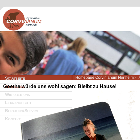
Navigation
Homepage Corvinianum Northeim
Startseite
überspringen
Goethe würde uns wohl sagen: Bleibt zu Hause!
Aktuelles
Wir über uns
Lernangebote
Beratung/Service
Kontakt