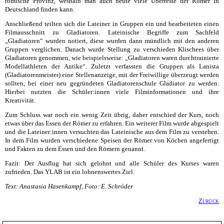
römische Provinz, weshalb man auch heute viele Überreste der Römer in
Deutschland finden kann.
Anschließend teilten sich die Lateiner in Gruppen ein und bearbeiteten einen
Filmausschnitt zu Gladiatoren. Lateinische Begriffe zum Sachfeld
„Gladiatoren“ wurden notiert, diese wurden dann mündlich mit den anderen
Gruppen verglichen. Danach wurde Stellung zu verschieden Klischees über
Gladiatoren genommen, wie beispielsweise: „Gladiatoren waren durchtrainierte
Modellathleten der Antike“. Zuletzt verfassten die Gruppen als Lanista
(Gladiatorenmeister) eine Stellenanzeige, mit der Freiwillige überzeugt werden
sollten, bei einer neu gegründeten Gladiatorenschule Gladiator zu werden.
Hierbei nutzten die Schüler:innen viele Filminformationen und ihre
Kreativität.
Zum Schluss war noch ein wenig Zeit übrig, daher entschied der Kurs, noch
etwas über das Essen der Römer zu erfahren. Ein weiterer Film wurde abgespielt
und die Lateiner:innen versuchten das Lateinische aus dem Film zu verstehen.
In dem Film wurden verschiedene Speisen der Römer von Köchen angefertigt
und Fakten zu dem Essen und den Römern genannt.
Fazit: Der Ausflug hat sich gelohnt und alle Schüler des Kurses waren
zufrieden. Das YLAB ist ein lohnenswertes Ziel.
Text: Anastasia Hasenkampf, Foto: E. Schröder
Zurück