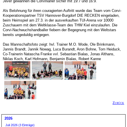
Jever gewannen die Corvinianer sicher mit 19:7 und 16:9.
Als Belohnung für ihren couragierten Auftritt wurde das Team vom Corvi-
Kooperationspartner TSV Hannover-Burgdorf DIE RECKEN eingeladen,
beim Heimspiel am 27.3. in der ausverkauften TUI-Arena vor 10000
Zuschauern mit dem Weltklasse-Team des THW Kiel einzulaufen. Die
Corvi-Nachwuchshandballer fiebern der Begegnung mit den Weltstars
bereits ungeduldig entgegen.
Das Mannschaftsfoto zeigt: hvl. Trainer M.O. Wode, Ole Brinkmann,
Jannis Brandt, Jannik Nowag, Luca Burandt, Aron Bohne, Tom Heiduck,
Co-Trainerin Natascha Franke vvl. Sebastian Bialas, Jonas Althans,
Niklas Koch, Karl Hofmann, Benjamin Bialas, Robert Kanne
Zurück
2026
Juli 2026 (3 Einträge)