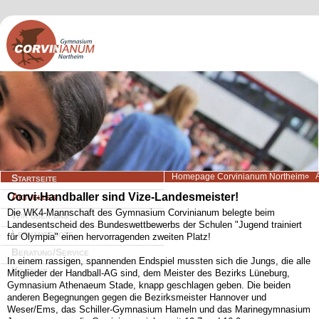
Navigation
Homepage Corvinianum Northeim
Startseite
überspringen
Corvi-Handballer sind Vize-Landesmeister!
Aktuelles
Die WK4-Mannschaft des Gymnasium Corvinianum belegte beim
Wir über uns
Landesentscheid des Bundeswettbewerbs der Schulen "Jugend trainiert
Lernangebote
für Olympia" einen hervorragenden zweiten Platz!
Beratung/Service
In einem rassigen, spannenden Endspiel mussten sich die Jungs, die alle
Kontakt
Mitglieder der Handball-AG sind, dem Meister des Bezirks Lüneburg,
Gymnasium Athenaeum Stade, knapp geschlagen geben. Die beiden
anderen Begegnungen gegen die Bezirksmeister Hannover und
Weser/Ems, das Schiller-Gymnasium Hameln und das Marinegymnasium