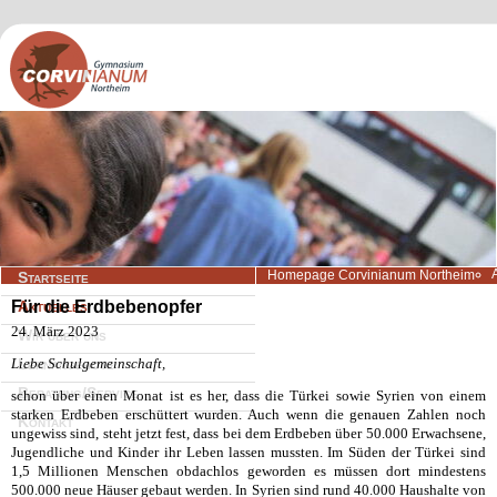
Navigation
Homepage Corvinianum Northeim
Startseite
überspringen
Für die Erdbebenopfer
Aktuelles
24. März 2023
Wir über uns
Liebe Schulgemeinschaft,
Lernangebote
Beratung/Service
schon
über einen Monat ist es her, dass die Türkei sowie Syrien von einem
starken Erdbeben erschüttert wurden.
Auch wenn die genauen Zahlen noch
Kontakt
ungewiss sind, steht jetzt fest, dass bei dem Erdbeben über 50.000 Erwachsene,
Jugendliche und Kinder ihr Leben las
sen mussten. Im Süden der Türkei sind
1,5 Millionen Menschen obdachlos geworden es müssen dort mindestens
500.000 neue Häuser gebaut werden. In Syrien sind rund 40.000 Haushalte von