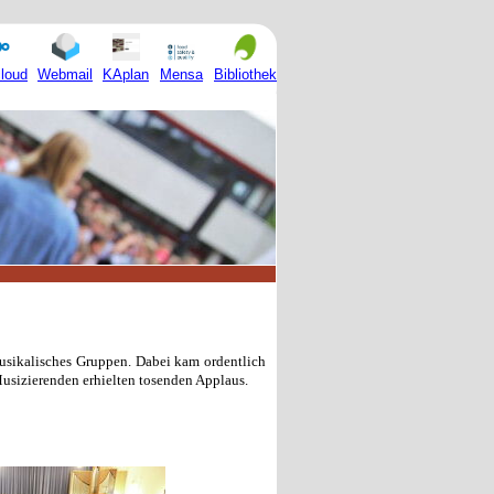
Mensa
loud
Webmail
KAplan
Bibliothek
usikalisches Gruppen. Dabei kam ordentlich
usizierenden erhielten tosenden Applaus.