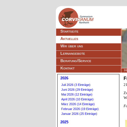
Navigation
Startseite
überspringen
Aktuelles
Wir über uns
Lernangebote
Beratung/Service
Kontakt
H
2026
F
2
Juli 2026 (3 Einträge)
Juni 2026 (29 Einträge)
Zw
Mai 2026 (12 Einträge)
We
April 2026 (10 Einträge)
März 2026 (14 Einträge)
Fo
Februar 2026 (19 Einträge)
Januar 2026 (25 Einträge)
2025