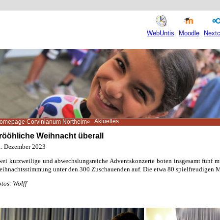
WebUntis
Moodle
Nextc
Aktuelles
omepage Corvinianum Northeim
rööhliche Weihnacht überall
1. Dezember 2023
ei kurzweilige und abwechslungsreiche Adventskonzerte boten insgesamt fünf m
ihnachtsstimmung unter den 300 Zuschauenden auf. Die etwa 80 spielfreudigen M
tos: Wolff