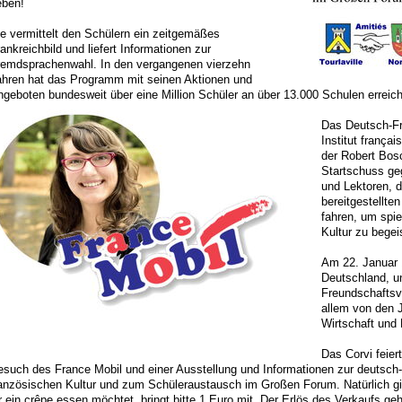
eben!
e vermittelt den Schülern ein zeitgemäßes
ankreichbild und liefert Informationen zur
remdsprachenwahl. In den vergangenen vierzehn
ahren hat das Programm mit seinen Aktionen und
geboten bundesweit über eine Million Schüler an über 13.000 Schulen erreich
Das Deutsch-F
Institut frança
der Robert Bos
Startschuss ge
und Lektoren, d
bereitgestellte
fahren, um spie
Kultur zu begei
Am 22. Januar 
Deutschland, un
Freundschaftsve
allem von den J
Wirtschaft und P
Das Corvi feier
esuch des France Mobil und einer Ausstellung und Informationen zur deutsch
ranzösischen Kultur und zum Schüleraustausch im Großen Forum. Natürlich g
r ein crêpe essen möchtet, bringt bitte 1 Euro mit. Der Erlös des Verkaufs ge