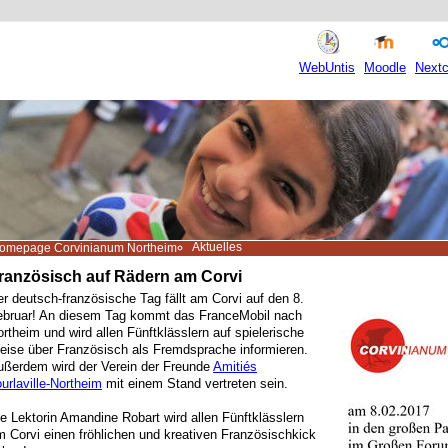
WebUntis
Moodle
Nextc
Aktuelles
omepage Corvinianum Northeim
ranzösisch auf Rädern am Corvi
r deutsch-französische Tag fällt am Corvi auf den 8.
ebruar! An diesem Tag kommt das FranceMobil nach
rtheim und wird allen Fünftklässlern auf spielerische
eise über Französisch als Fremdsprache informieren.
ußerdem wird der Verein der Freunde
Amitiés
urlaville-Northeim
mit einem Stand vertreten sein.
e Lektorin Amandine Robart wird allen Fünftklässlern
 Corvi einen fröhlichen und kreativen Französischkick