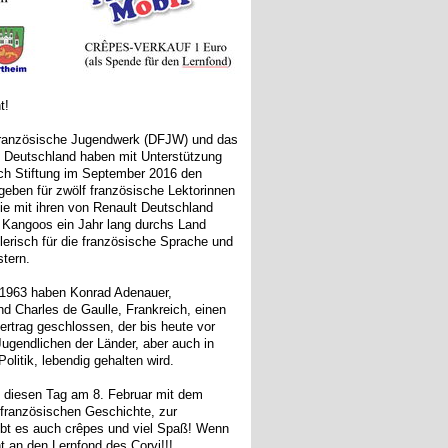
t!
ranzösische Jugendwerk (DFJW) und das
is Deutschland haben mit Unterstützung
ch Stiftung im September 2016 den
geben für zwölf französische Lektorinnen
ie mit ihren von Renault Deutschland
n Kangoos ein Jahr lang durchs Land
lerisch für die französische Sprache und
stern.
1963 haben Konrad Adenauer,
d Charles de Gaulle, Frankreich, einen
rtrag geschlossen, der bis heute vor
ugendlichen der Länder, aber auch in
olitik, lebendig gehalten wird.
t diesen Tag am 8. Februar mit dem
-französischen Geschichte, zur
ibt es auch crêpes und viel Spaß! Wenn
ht an den Lernfond des Corvi!!!