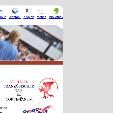
Mensa
loud
Webmail
KAplan
Bibliothek