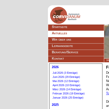
Navigation
Startseite
überspringen
Aktuelles
Wir über uns
Lernangebote
Beratung/Service
Kontakt
H
2026
F
De
Juli 2026 (3 Einträge)
F
Juni 2026 (29 Einträge)
No
Mai 2026 (12 Einträge)
W
April 2026 (10 Einträge)
A
März 2026 (14 Einträge)
To
Februar 2026 (19 Einträge)
Januar 2026 (25 Einträge)
Di
2025
am