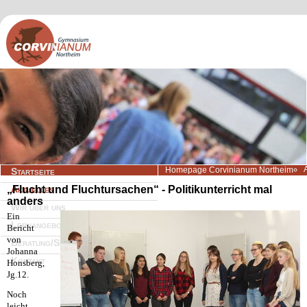
Navigation
Homepage Corvinianum Northeim
Startseite
überspringen
„Flucht und Fluchtursachen“ - Politikunterricht mal
Aktuelles
anders
Wir über uns
Ein
Lernangebote
Bericht
von
Beratung/Service
Johanna
Kontakt
Honsberg,
Jg.12.
Noch
leicht