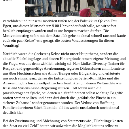
verschlafen und nur semi-motiviert trafen wir, der Politikkurs Q2 von Frau
Egert, uns diesen Mittwoch um 9.00 Uhr vor der Stadthalle, wo wir sofort
herzlich empfangen wurden und es uns bequem machen durften. Die
Motivation stieg sofort mit dem Satz „Ich gehe nochmal schnell raus und kaufe
euch ein paar Kekse“-wie gesagt, die besten Voraussetzungen für diesen
Vormittag!
Natürlich waren die (leckeren) Kekse nicht unser Hauptthema, sondern die
aktuelle Flüchtlingslage und dessen Hintergründe, unsere eigene Meinung und
die Frage, was uns denn wirklich wichtig sei. Herr Lüdke, Diversity-Trainer für
Respekt und gegenseitige Anerkennung, regte zu Diskussionen an, informierte
uns über Fluchtursachen wie Armut/Hunger oder Bürgerkrieg und erläuterte
uns noch einmal ganz genau die Entstehung des Syrien-Konfliktes und die
Ausweitung bis hin zu weltpolitischen Konflikten, in denen Weltmächte wie
Russland Syriens Assad-Regierung stützen. Toll waren auch die
praxisbezogenen Spiele, bei denen u.a. fünf für einen selbst wichtige Begriffe
notiert werden sollten und dann drei durch die „gefährliche Flucht in ein
sicheres Zuhause“ wieder genommen wurden. Der Verlust von Hoffnung,
Familie oder einem Stück Identität- all das wurde uns dadurch noch einmal
deutlich klar.
Bei der Zustimmung und Ablehnung von Statements wie „Flüchtlinge kosten
den Staat zu viel Geld“ hatten wir außerdem die Möglichkeit uns selbst zu