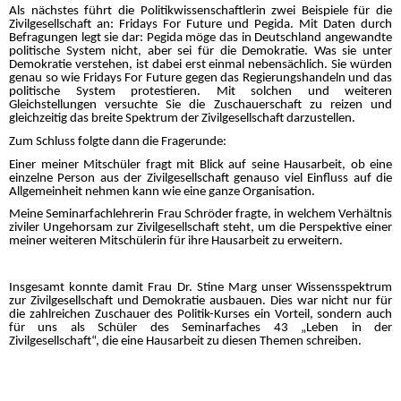
Als nächstes führt die Politikwissenschaftlerin zwei Beispiele für die
Zivilgesellschaft an: Fridays For Future und Pegida. Mit Daten durch
Befragungen legt sie dar: Pegida möge das in Deutschland angewandte
politische System nicht, aber sei für die Demokratie. Was sie unter
Demokratie verstehen, ist dabei erst einmal nebensächlich. Sie würden
genau so wie Fridays For Future gegen das Regierungshandeln und das
politische System protestieren. Mit solchen und weiteren
Gleichstellungen versuchte Sie die Zuschauerschaft zu reizen und
gleichzeitig das breite Spektrum der Zivilgesellschaft darzustellen.
Zum Schluss folgte dann die Fragerunde:
Einer meiner Mitschüler fragt mit Blick auf seine Hausarbeit, ob eine
einzelne Person aus der Zivilgesellschaft genauso viel Einfluss auf die
Allgemeinheit nehmen kann wie eine ganze Organisation.
Meine Seminarfachlehrerin Frau Schröder fragte, in welchem Verhältnis
ziviler Ungehorsam zur Zivilgesellschaft steht, um die Perspektive einer
meiner weiteren Mitschülerin für ihre Hausarbeit zu erweitern.
Insgesamt konnte damit Frau Dr. Stine Marg unser Wissensspektrum
zur Zivilgesellschaft und Demokratie ausbauen. Dies war nicht nur für
die zahlreichen Zuschauer des Politik-Kurses ein Vorteil, sondern auch
für uns als Schüler des Seminarfaches 43 „Leben in der
Zivilgesellschaft“, die eine Hausarbeit zu diesen Themen schreiben.