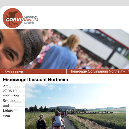
Navigation
Homepage Corvinianum Northeim
Startseite
überspringen
Feuervogel besucht Northeim
Aktuelles
Am
Wir über uns
27.06.19
Lernangebote
sind wir,
Schüler
Beratung/Service
und
Kontakt
Lehrer
vom