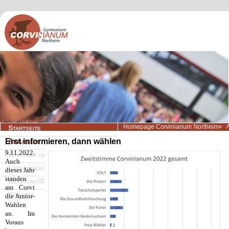
Navigation
Homepage Corvinianum Northeim
Startseite
überspringen
Erst informieren, dann wählen
Aktuelles
9.11.2022.
Wir über uns
Auch
Lernangebote
dieses Jahr
standen
Beratung/Service
am Corvi
Kontakt
die Junior-
Wahlen
an. Im
Voraus