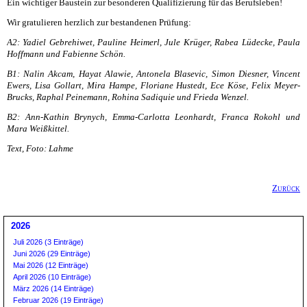
Ein wichtiger Baustein zur besonderen Qualifizierung für das Berufsleben!
Wir gratulieren herzlich zur bestandenen Prüfung:
A2:
Yadiel Gebrehiwet, Pauline Heimerl, Jule Krüger, Rabea Lüdecke, Paula
Hoffmann und Fabienne Schön.
B1: Nalin Akcam, Hayat Alawie, Antonela Blasevic, Simon Diesner, Vincent
Ewers, Lisa Gollart, Mira Hampe, Floriane Hustedt, Ece Köse, Felix Meyer-
Brucks, Raphal Peinemann, Rohina Sadiquie und Frieda Wenzel.
B2: Ann-Kathin Brynych, Emma-Carlotta Leonhardt, Franca Rokohl und
Mara Weißkittel.
Text, Foto: Lahme
Zurück
2026
Juli 2026 (3 Einträge)
Juni 2026 (29 Einträge)
Mai 2026 (12 Einträge)
April 2026 (10 Einträge)
März 2026 (14 Einträge)
Februar 2026 (19 Einträge)