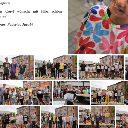
glisch.
as Corvi wünscht mit Hiba schöne
rien!
tos: Federico Jacobi