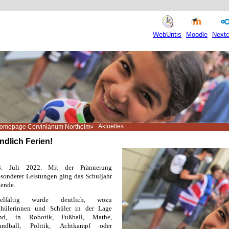
WebUntis
Moodle
Nextc
Aktuelles
omepage Corvinianum Northeim
ndlich Ferien!
3. Juli 2022. Mit der Prämierung
sonderer Leistungen ging das Schuljahr
ende.
ielfältig wurde deutlich, wozu
chülerinnen und Schüler in der Lage
ind, in Robotik, Fußball, Mathe,
andball, Politik, Achtkampf oder