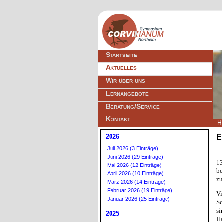
Navigation
Startseite
überspringen
Aktuelles
Wir über uns
Lernangebote
Beratung/Service
Kontakt
H
2026
E
Juli 2026 (3 Einträge)
Juni 2026 (29 Einträge)
1
Mai 2026 (12 Einträge)
be
April 2026 (10 Einträge)
zu
März 2026 (14 Einträge)
Februar 2026 (19 Einträge)
V
Januar 2026 (25 Einträge)
S
s
2025
H