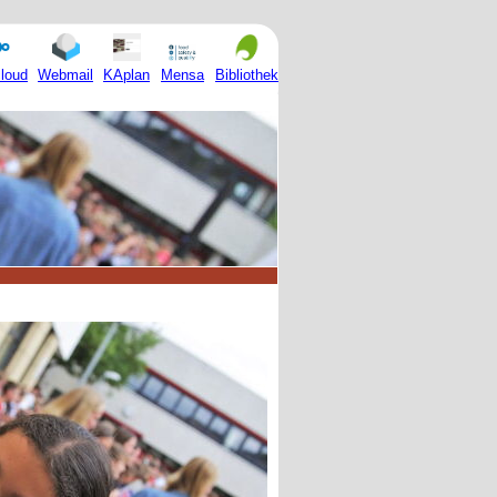
Mensa
loud
Webmail
KAplan
Bibliothek