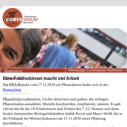
Navigation
Homepage Corvinianum Northeim
Startseite
überspringen
Eine Feldholzinsel macht viel Arbeit
Aktuelles
Ein HNA-Bericht vom 17.11.2016 zur Pflanzaktion findet sich in der
Wir über uns
Presseschau
.
Lernangebote
Pflanzlöcher vorbereiten, Löcher abstecken und graben, die richtigen
Beratung/Service
Pflanzenarten auswählen, Wurzeln beschneiden, einpflanzen, wässern. Es gab
Kontakt
viel zu tun für die 19 Schülerinnen und Schüler der 7.-12. Klassen und ihren
beiden betreuenden Biologielehrkräften Judith Koval und Marco Wolff, die in
der Feldmark bei Wiebrechtshausen am 11.11.2016 einen Pflanztag
durchführten.