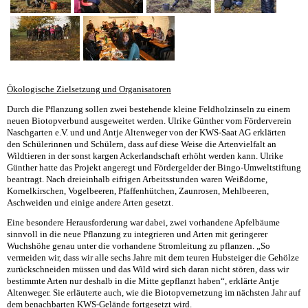
Ökologische Zielsetzung und Organisatoren
Durch die Pflanzung sollen zwei bestehende kleine Feldholzinseln zu einem
neuen Biotopverbund ausgeweitet werden. Ulrike Günther vom Förderverein
Naschgarten e.V. und und Antje Altenweger von der KWS-Saat AG erklärten
den Schülerinnen und Schülern, dass auf diese Weise die Artenvielfalt an
Wildtieren in der sonst kargen Ackerlandschaft erhöht werden kann. Ulrike
Günther hatte das Projekt angeregt und Fördergelder der Bingo-Umweltstiftung
beantragt. Nach dreieinhalb eifrigen Arbeitsstunden waren Weißdorne,
Kornelkirschen, Vogelbeeren, Pfaffenhütchen, Zaunrosen, Mehlbeeren,
Aschweiden und einige andere Arten gesetzt.
Eine besondere Herausforderung war dabei, zwei vorhandene Apfelbäume
sinnvoll in die neue Pflanzung zu integrieren und Arten mit geringerer
Wuchshöhe genau unter die vorhandene Stromleitung zu pflanzen. „So
vermeiden wir, dass wir alle sechs Jahre mit dem teuren Hubsteiger die Gehölze
zurückschneiden müssen und das Wild wird sich daran nicht stören, dass wir
bestimmte Arten nur deshalb in die Mitte gepflanzt haben“, erklärte Antje
Altenweger. Sie erläuterte auch, wie die Biotopvernetzung im nächsten Jahr auf
dem benachbarten KWS-Gelände fortgesetzt wird.