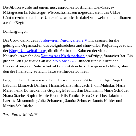
Die Aktion wurde mit einem ausgesprochen köstlichen Drei-Gänge-
Mittagessen im Klostergut Wiebrechtshausen abgeschlossen, das Ulrike
Günther zubereitet hatte. Unterstützt wurde sie dabei von weiteren Landfrauen
aus der Region.
Danksagungen
Das Corvi dankt dem
Förderverein Naschgarten e.V.
Imbshausen für die
gelungene Organisation des ereignisreichen und sinnvollen Projekttages sowie
der
Bingo-Umweltstiftung
, die die Aktion im Rahmen der vierten
Naturschutzwoche des
Naturnetzes Niedersachsen
großzügig finanziert hat. Ein
großer Dank geht auch an die
KWS-Saat-AG
Einbeck für die hilfreiche
Unterstützung der Naturschutzaktion mit dem betriebseigenen Feldbus, ohne
den die Pflanzung so nicht hätte stattfinden können.
Folgende Schülerinnen und Schüler waren an der Aktion beteiligt: Angelina
Labuhn, Elisabeth Dahling, Hannah-Lena Fahlbusch, Fynn Maliska, Marie
Meier, Felix Bornecke, Pia Gropengießer, Florian Bachmann, Marie Schröder,
Shana Stache, Sophie Marie Kruse, Nils Puntke, Nora Otte, Thea Jakobeit,
Laetitia Mosmondor, Julia Schauerte, Sandra Schuster, Jannis Köhler und
Marius Schlüricke.
Text, Fotos: M. Wolff