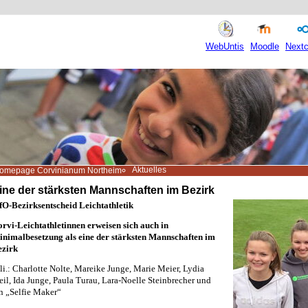
WebUntis
Moodle
Nextc
Aktuelles
omepage Corvinianum Northeim
ine der stärksten Mannschaften im Bezirk
fO-Bezirksentscheid Leichtathletik
rvi-Leichtathletinnen erweisen sich auch in
nimalbesetzung als eine der stärksten Mannschaften im
ezirk
 li.: Charlotte Nolte, Mareike Junge, Marie Meier, Lydia
eil, Ida Junge, Paula Turau, Lara-Noelle Steinbrecher und
n „Selfie Maker“