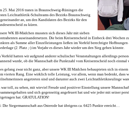
 25. Mai 2016 traten in Braunschweig-Rüningen die
sten Leichtathletik-Schulteams des Bezirks Braunschweig
geneinander an, um den Kandidaten des Bezirks für den
ndesentscheid zu küren.
sere WK III-Mädchen mussten sich dieses Jahr mit sieben
ntrahenten auseinandersetzen. Die beim Kreisentscheid in Einbeck drei Wochen z
nkten als Summe aller Einzelleistungen ließen im Vorfeld berechtigte Hoffnungen
ederlage (2. Platz ;-) im Vorjahr es dieses Jahr wieder um den Sieg gehen könnte.
 Vorfeld hatten wir aufgrund anderer schulischer Veranstaltungen allerdings person
annend wurde, ob die Mannschaft die Punktzahl vom Kreisentscheid noch einmal 
es gelang zwar nicht ganz, aber unsere WK III Mädchen behaupteten sich in einem 
m vierten Rang. Eine wirklich tolle Leistung, vor allem, wenn man bedenkt, dass w
ilnehmerinnen angetreten sind und darunter auch zwei Leichtathletikneulinge war
 war toll, zu sehen, mit wieviel Freude und positiver Einstellung unsere Mannschaf
sammengehalten und sich gegenseitig angefeuert hat und wie jeder mit seiner per
eigetragen hat. GRATULATION!
: Die Siegermannschaft aus Osterode hat übrigens ca. 6425 Punkte erreicht…