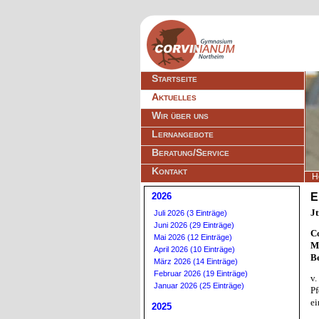
Navigation
Startseite
überspringen
Aktuelles
Wir über uns
Lernangebote
Beratung/Service
Kontakt
H
2026
E
Jt
Juli 2026 (3 Einträge)
Juni 2026 (29 Einträge)
Co
Mai 2026 (12 Einträge)
Mi
April 2026 (10 Einträge)
B
März 2026 (14 Einträge)
Februar 2026 (19 Einträge)
v.
Januar 2026 (25 Einträge)
Pf
ei
2025