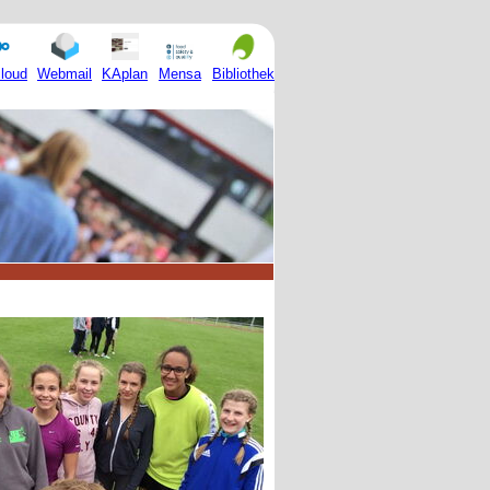
Mensa
loud
Webmail
KAplan
Bibliothek