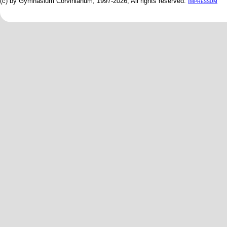
(c) by Gymnasium Corvinianum, 1997-2026; All rights reserved.
Impressum