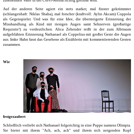
zusehenden Vater in der Corvi-Mensa richtig greifbar wird.
Auf der anderen Seite agiert ein stets starker, mal finster gekrümmter
(schlangenhaft: Niklas Shaha), mal forscher (kraftvoll: Aylin Akcam) Coppola
als Gegenspieler. Und was für eine Idee, die übersteigerte Erinnerung der
Misshandlung als Kind mit riesigen Augen samt Sehnerven (großartige
Requisite!) zu verdeutlichen. Alica Zehender reißt in der zum Albtraum
aufgeblähten Erinnerung Nathanael als Coppelius mit großer Geste die Augen
aus. Imke Hahn fasst das Gesehene als Erzählerin mit kommentierenden Gesten
zusammen.
Wie
festgezaubert
Schließlich verliebt sich Nathanael folgerichtig in eine Puppe namens Olimpia.
Sie bietet mit ihrem "Ach, ach, ach" und ihrem sich neigenden Kopf