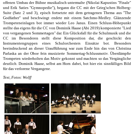
offenen Umbau der Bühne musikalisch untermalte (Nikolai Kapustins "Finale"
und Erik Saties "Gymnopedie"), begann die CC mit der Grieg'schen Holberg-
Suite (Satz 2 und 3), episch fortsetzte mit dem getragenen Thema aus "The
Godfather" und beschwingt endete mit einem Satchmo-Medley. Glänzende
Trompeteneinlagen bot immer wieder Leo Janus. Einen Schluss-Höhepunkt
stellte das eigens für die CC von Dominik Haase (Abi 2019) komponierte "Lied
von vergangenen Sommertagen" dar. Ein Glücksfall für die Schulmusik und die
CC im Besonderen stellt diese Komposition dar, die geschickt den
Instrumentengruppen eines Schulorchesters Einsätze bot. Besonders
beeindruckend an dieser Uraufführung war zum Ende hin das von Christina
Parlaska an der Oboe fein musizierte Sommertag-Schlussmotiv. Überdämpfte
Trompeten wiederholten das Motiv gekonnt und machten so das Vergängliche
deutlich. Dominik Haase, selbst am Horn dabei, bot hier ein sinnfälliges Bild
für das verlorene Vergangene.
Text, Fotos: Wolff