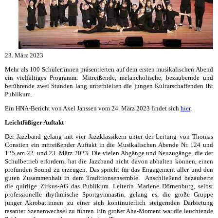
23. März 2023
Mehr als 100 Schüler:innen präsentierten auf dem ersten musikalischen Abend
ein vielfältiges Programm: Mitreißende, melancholische, bezaubernde und
berührende zwei Stunden lang unterhielten die jungen Kulturschaffenden ihr
Publikum.
Ein HNA-Bericht von Axel Janssen vom 24. März 2023 findet sich
hier
.
Leichtfüßiger Auftakt
Der Jazzband gelang mit vier Jazzklassikern unter der Leitung von Thomas
Constien ein mitreißender Auftakt in die Musikalischen Abende Nr. 124 und
125 am 22. und 23. März 2023. Die vielen Abgänge und Neuzugänge, die der
Schulbetrieb erfordern, hat die Jazzband nicht davon abhalten können, einen
profunden Sound zu erzeugen. Das spricht für das Engagement aller und den
guten Zusammenhalt in dem Traditionsensemble. Anschließend bezauberte
die quirlige Zirkus-AG das Publikum. Leiterin Marlene Dörnenburg, selbst
professionelle rhythmische Sportgymnastin, gelang es, die große Gruppe
junger Akrobat:innen zu einer sich kontinuierlich steigernden Darbietung
rasanter Szenenwechsel zu führen. Ein großer Aha-Moment war die leuchtende