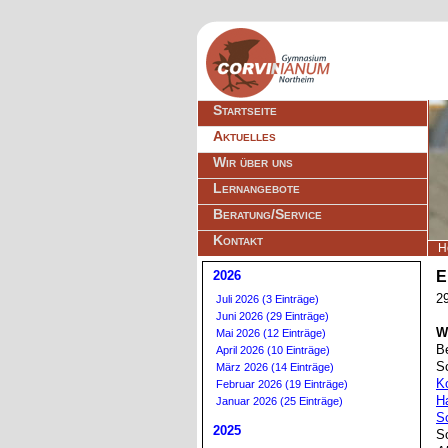
Navigation
Startseite
überspringen
Aktuelles
Wir über uns
Lernangebote
Beratung/Service
Kontakt
H
2026
E
2
Juli 2026 (3 Einträge)
Juni 2026 (29 Einträge)
W
Mai 2026 (12 Einträge)
B
April 2026 (10 Einträge)
S
März 2026 (14 Einträge)
K
Februar 2026 (19 Einträge)
H
Januar 2026 (25 Einträge)
S
2025
S