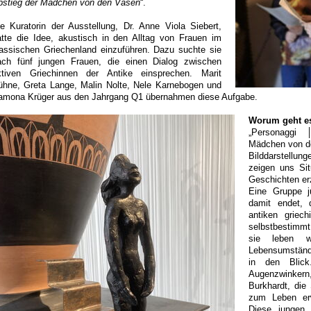
bstieg der Mädchen von den Vasen
“.
ie Kuratorin der Ausstellung, Dr. Anne Viola Siebert,
atte die Idee, akustisch in den Alltag von Frauen im
lassischen Griechenland einzuführen. Dazu suchte sie
ach fünf jungen Frauen, die einen Dialog zwischen
iktiven Griechinnen der Antike einsprechen. Marit
ühne, Greta Lange, Malin Nolte, Nele Karnebogen und
amona Krüger aus den Jahrgang Q1 übernahmen diese Aufgabe.
Worum geht es
„Personaggi
Mädchen von d
Bilddarstellu
zeigen uns Sit
Geschichten erz
Eine Gruppe j
damit endet, 
antiken griec
selbstbestimmt
sie leben w
Lebensumstände
in den Blick
Augenzwinkern
Burkhardt, die
zum Leben erw
Diese jungen