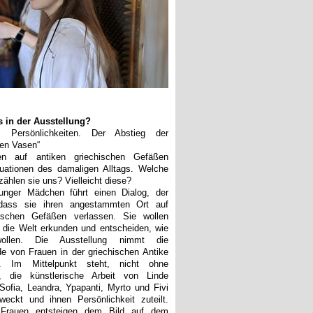
 in der Ausstellung?
│ Persönlichkeiten. Der Abstieg der
en Vasen
“
ngen auf antiken griechischen Gefäßen
uationen des damaligen Alltags. Welche
ählen sie uns? Vielleicht diese?
unger Mädchen führt einen Dialog, der
dass sie ihren angestammten Ort auf
hischen Gefäßen verlassen. Sie wollen
 die Welt erkunden und entscheiden, wie
ollen. Die Ausstellung nimmt die
 von Frauen in der griechischen Antike
. Im Mittelpunkt steht, nicht ohne
, die künstlerische Arbeit von Linde
 Sofia, Leandra, Ypapanti, Myrto und Fivi
eckt und ihnen Persönlichkeit zuteilt.
 Frauen entsteigen dem Bild auf dem