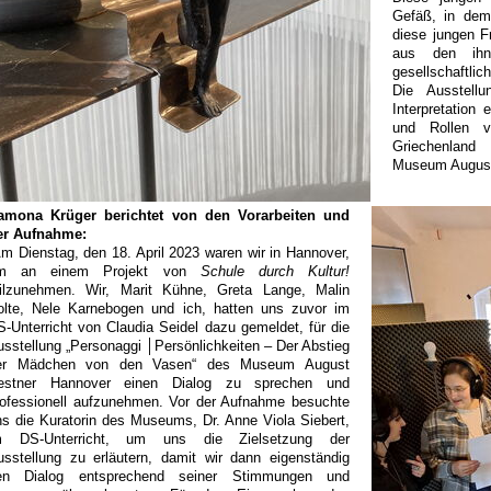
Gefäß, in dem
diese jungen F
aus den ihn
gesellschaftli
Die Ausstellu
Interpretation
und Rollen v
Griechenlan
Museum August
amona Krüger berichtet von den Vorarbeiten und
er Aufnahme:
Am Dienstag, den 18. April 2023 waren wir in Hannover,
m an einem Projekt von
Schule durch Kultur!
eilzunehmen. Wir, Marit Kühne, Greta Lange, Malin
olte, Nele Karnebogen und ich, hatten uns zuvor im
S-Unterricht von Claudia Seidel dazu gemeldet, für die
sstellung „
Personaggi
│
Persönlichkeiten – Der Abstieg
er Mädchen von den Vasen
“
des Museum August
estner Hannover einen Dialog zu sprechen und
rofessionell aufzunehmen. Vor der Aufnahme besuchte
ns die Kuratorin des Museums, Dr. Anne Viola Siebert,
m DS-Unterricht, um uns die Zielsetzung der
usstellung zu erläutern, damit wir dann eigenständig
en Dialog entsprechend seiner Stimmungen und