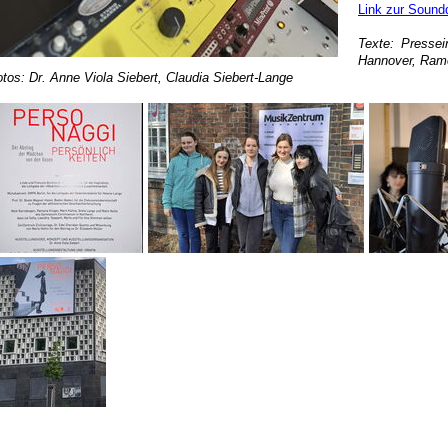
Link zur Soun
Texte: Presse
Hannover
, Ram
otos:
Dr. Anne Viola Siebert, Claudia Siebert-Lange