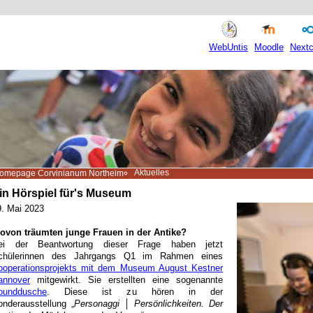
WebUntis
Moodle
Nextc
Aktuelles
omepage Corvinianum Northeim
in Hörspiel für's Museum
9. Mai 2023
ovon träumten junge Frauen in der Antike?
ei der Beantwortung dieser Frage haben jetzt
chülerinnen des Jahrgangs Q1 im Rahmen eines
ooperationsprojekts mit dem Museum August Kestner
annover
mitgewirkt. Sie erstellten eine sogenannte
ounddusche
. Diese ist zu hören in der
onderausstellung
„
Personaggi
│ Persönlichkeiten. Der