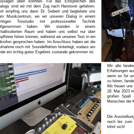
ussagen üben konnten. Für das Einsprechen des
ialogs sind wir mit dem Zug nach Hannover gefahren.
ort empfing uns dann Dr. Siebert und begleitete uns
um Musikzentrum, wo wir unseren Dialog in einem
ichtigen Tonstudio mit professioneller Technik
ufgenommen haben. Wir standen in einem
challisolierten Raum und haben uns selbst nur über
opfhörer hören können, während wir unseren Text in ein
ikrofon gesprochen haben. Im Anschluss haben wir die
ufnahme noch mit Soundeffekten hinterlegt, sodass am
nde ein richtig gutes Ergebnis zustande gekommen ist.
Wir alle fand
Erfahrungen au
wenn es für u
zu hören, fande
Wir freuen uns
18. Mai 2023 i
großen Spaß g
Menschen die Ku
Die Ausstellun
noch bis zum 
lohnt sich!