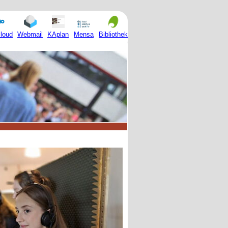
Mensa
loud
Webmail
KAplan
Bibliothek