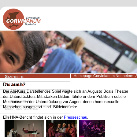
Navigation
Homepage Corvinianum Northeim
Startseite
überspringen
Du auch?
Aktuelles
Der Abi-Kurs Darstellendes Spiel wagte sich an Augusto Boals Theater
Wir über uns
der Unterdrückten. Mit starken Bildern führte er dem Publikum subtile
Lernangebote
Mechanismen der Unterdrückung vor Augen, denen homosexuelle
Menschen ausgesetzt sind. Bildeindrücke...
Beratung/Service
Kontakt
Ein HNA-Bericht findet sich in der
Presseschau
.