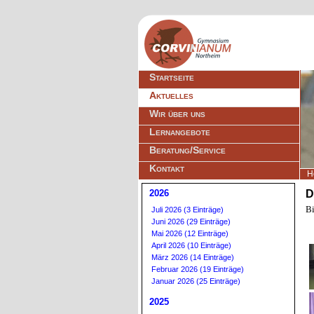
Navigation
Startseite
überspringen
Aktuelles
Wir über uns
Lernangebote
Beratung/Service
Kontakt
H
2026
D
Bi
Juli 2026 (3 Einträge)
Juni 2026 (29 Einträge)
Mai 2026 (12 Einträge)
April 2026 (10 Einträge)
März 2026 (14 Einträge)
Februar 2026 (19 Einträge)
Januar 2026 (25 Einträge)
2025