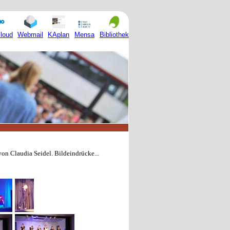
Mensa
loud
Webmail
KAplan
Bibliothek
von Claudia Seidel. Bildeindrücke...