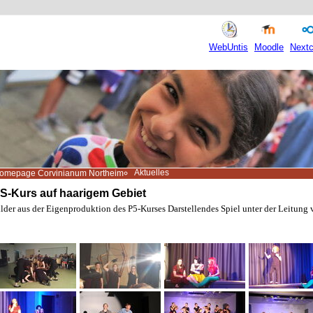
WebUntis
Moodle
Nextc
Aktuelles
omepage Corvinianum Northeim
S-Kurs auf haarigem Gebiet
lder aus der Eigenproduktion des P5-Kurses Darstellendes Spiel unter der Leitung 