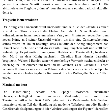
gehen hier einen Schritt vorwärts und da um Jahrzehnte zurück. Die
abiturrelevante Tragödie „Hamlet“ von Shakespeare scheint dadurch aktueller
denn je.
Tragische Kettenreaktion
Der König von Dänemark stirbt unerwartet und sein Bruder Claudius erobert
sowohl den Thron als auch die Ehefrau Gertrude. Ihr Sohn Hamlet trauert
währenddessen immer noch um seinen Vater, sein Misstrauen gegenüber dem
neuen König und seiner Unschuld wächst, bis ihm eine Geistererscheinung
seines Vaters im Traum bestätigt, dass Claudius den König umgebracht hat.
Hamlet weiß nicht, wie er mit dieser Enthüllung umgehen soll und stellt sich
wahnsinnig. Er präsentiert dem ganzen Hofstaat ein Theaterstück, in dem er
den Mord an dem König nachstellt. Claudius lässt Hamlet daraufhin
bespitzeln. Während Hamlet seiner Mutter heftige Vorwürfe macht, entdeckt er
einen Spitzel im Zimmer und tötet ihn im Glauben, es sei Claudius. Als sich
herausstellt, dass es sich aber um Polonius, den Vater seiner Geliebten Ophelia
handelt, setzt sich eine tragische Kettenreaktion ins Rollen, die für alle tödlich
endet.
Maximal modern
Die Inszenierung schafft den Spagat zwischen maximaler
Shakespearehaftigkeit und maximaler Modernität, wie von dem
Theatertheoretiker Jan Kott 1965 gefordert. Die Regisseurin Ayla Yeginer
inszenierte einen Teil der Handlung als moderne Talkshow, um „die Hamlet-
Gesellschaft als Spannungsfeld [der Wechselwirkungen der Figuren] darstellen