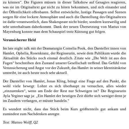
zu können“. Die Figuren müssen in dieser Talkshow auf Gesagtes reagieren,
was sie im Originaltext gar nicht zu hören bekommen, und sich einander und
der Öffentlichkeit offenbaren. Selbst entwickelte, lustige Passagen und Szenen
sorgen für eine lockere Atmosphäre und auch die Darstellung des Originaltexts
ist dafür verantwortlich, dass Shakespeare nicht bieder, sondern kurzweilig und
sehr unterhaltsam daherkommt. Dank der neuen Übersetzung von Marius von
Mayenburg konnte man dem Schauspiel trotz Kürzung gut folgen.
Verunsicherter Held
Im late night talk mit der Dramaturgin Cornelia Pook, den Darsteller:innen von
Hamlet, Ophelia, Rosenkranz, der Regisseurin, sowie dem Publikum wurde die
Aktualität des Stücks noch einmal deutlich. Zitate wie „Die Welt ist aus den
Fugen“ beschreiben den Zustand unserer Gesellschaft treffend. Das Gefühl von
Verunsicherung und Angst vor der Zukunft, das Hamlet in seiner Identitätskrise
umtreibt, ist auch heute noch sehr aktuell.
Der Darsteller von Hamlet, Jonas Kling, bringt eine Frage auf den Punkt, die
wohl viele bewegt: Lohnt es sich überhaupt zu versuchen, alles wieder
„einzurenken“, wenn am Ende der Rest nur Schweigen ist? Die Regisseurin
Ayla Yeginer sagt ja: „Ein Hamlet der heutigen Zeit dürfte sich weniger denn je
im Zaudern verfangen, er müsste handeln.“
Es wundert nicht, dass das Stück beim Kurs größtenteils gut ankam und
zumindest zum Nachdenken anregte.
Text: Matteo Wolff, Q2