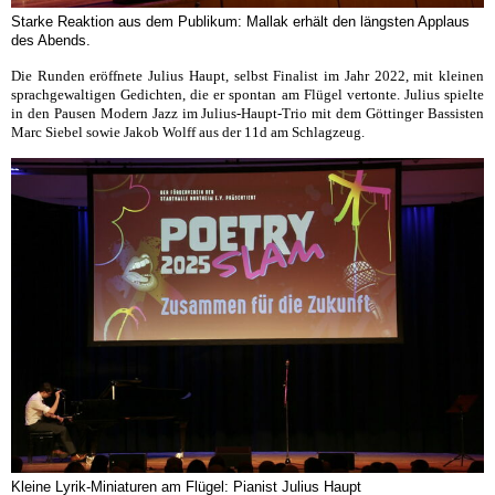
Starke Reaktion aus dem Publikum: Mallak erhält den längsten Applaus
des Abends.
Die Runden eröffnete Julius Haupt, selbst Finalist im Jahr 2022, mit kleinen
sprachgewaltigen Gedichten, die er spontan am Flügel vertonte. Julius spielte
in den Pausen Modern Jazz im Julius-Haupt-Trio mit dem Göttinger Bassisten
Marc Siebel sowie Jakob Wolff aus der 11d am Schlagzeug.
Kleine Lyrik-Miniaturen am Flügel: Pianist Julius Haupt