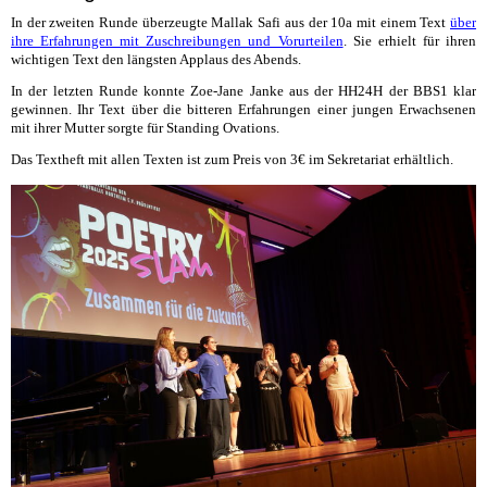
In der zweiten Runde überzeugte Mallak Safi aus der 10a mit einem Text
über
ihre Erfahrungen mit Zuschreibungen und Vorurteilen
. Sie erhielt für ihren
wichtigen Text den längsten Applaus des Abends.
In der letzten Runde konnte Zoe-Jane Janke aus der HH24H der BBS1 klar
gewinnen. Ihr Text über die bitteren Erfahrungen einer jungen Erwachsenen
mit ihrer Mutter sorgte für Standing Ovations.
Das Textheft mit allen Texten ist zum Preis von 3€ im Sekretariat erhältlich.