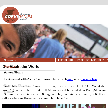
Navigation
Homepage Corvinianum Northeim
Startseite
überspringen
Die Macht der Worte
Aktuelles
14. Juni 2025
Wir über uns
Ein Bericht der HNA von Axel Janssen findet sich
Lernangebote
hier
in der
Presseschau
.
Beratung/Service
Assil Damen aus der Klasse 10d bringt es mit ihrem Titel "Die Macht der
Worte" genau auf den Punkt: 500 Menschen erlebten auf dem PoetrySlam am
Kontakt
13. Juni in der Stadthalle 18 Jugendliche, darunter auch Assil, mit ihren
selbstverfassten Texten und waren sichtlich berührt.