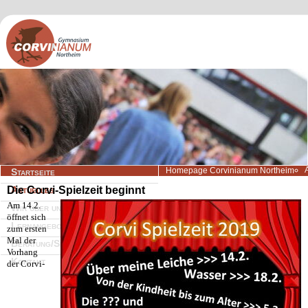
Navigation
Homepage Corvinianum Northeim
Startseite
überspringen
Die Corvi-Spielzeit beginnt
Aktuelles
Am 14.2.
Wir über uns
öffnet sich
Lernangebote
zum ersten
Mal der
Beratung/Service
Vorhang
Kontakt
der Corvi-