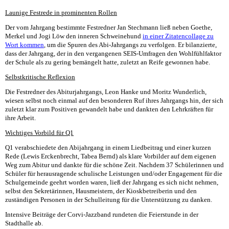
Launige Festrede in prominenten Rollen
Der vom Jahrgang bestimmte Festredner Jan Stechmann ließ neben Goethe,
Merkel und Jogi Löw den inneren Schweinehund
in einer Zitatencollage zu
Wort kommen
, um die Spuren des Abi-Jahrgangs zu verfolgen. Er bilanzierte,
dass der Jahrgang, der in den vergangenen SEIS-Umfragen den Wohlfühlfaktor
der Schule als zu gering bemängelt hatte, zuletzt an Reife gewonnen habe.
Selbstkritische Reflexion
Die Festredner des Abiturjahrgangs, Leon Hanke und Moritz Wunderlich,
wiesen selbst noch einmal auf den besonderen Ruf ihres Jahrgangs hin, der sich
zuletzt klar zum Positiven gewandelt habe und dankten den Lehrkräften für
ihre Arbeit.
Wichtiges Vorbild für Q1
Q1 verabschiedete den Abijahrgang in einem Liedbeitrag und einer kurzen
Rede (Lewis Erckenbrecht, Tabea Bernd) als klare Vorbilder auf dem eigenen
Weg zum Abitur und dankte für die schöne Zeit. Nachdem 37 Schülerinnen und
Schüler für herausragende schulische Leistungen und/oder Engagement für die
Schulgemeinde geehrt worden waren, ließ der Jahrgang es sich nicht nehmen,
selbst den Sekretärinnen, Hausmeistern, der Kioskbetreiberin und den
zuständigen Personen in der Schulleitung für die Unterstützung zu danken.
Intensive Beiträge der Corvi-Jazzband rundeten die Feierstunde in der
Stadthalle ab.