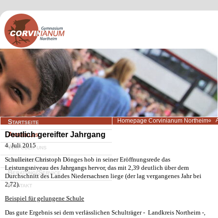
Navigation
Homepage Corvinianum Northeim
Startseite
überspringen
Deutlich gereifter Jahrgang
Aktuelles
4. Juli 2015
Wir über uns
Schulleiter Christoph Dönges hob in seiner Eröffnungsrede das
Lernangebote
Leistungsniveau des Jahrgangs hervor, das mit 2,39 deutlich über dem
Beratung/Service
Durchschnitt des Landes Niedersachsen liege (der lag vergangenes Jahr bei
2,72).
Kontakt
Beispiel für gelungene Schule
Das gute Ergebnis sei dem verlässlichen Schulträger - Landkreis Northeim -,