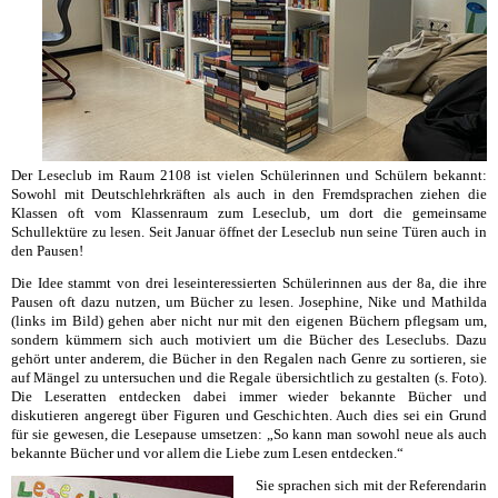
Der Leseclub im Raum 2108 ist vielen Schülerinnen und Schülern bekannt:
Sowohl mit Deutschlehrkräften als auch in den Fremdsprachen ziehen die
Klassen oft vom Klassenraum zum Leseclub, um dort die gemeinsame
Schullektüre zu lesen. Seit Januar öffnet der Leseclub nun seine Türen auch in
den Pausen!
Die Idee stammt von drei leseinteressierten Schülerinnen aus der 8a, die ihre
Pausen oft dazu nutzen, um Bücher zu lesen. Josephine, Nike und Mathilda
(links im Bild) gehen aber nicht nur mit den eigenen Büchern pflegsam um,
sondern kümmern sich auch motiviert um die Bücher des Leseclubs. Dazu
gehört unter anderem, die Bücher in den Regalen nach Genre zu sortieren, sie
auf Mängel zu untersuchen und die Regale übersichtlich zu gestalten (s. Foto).
Die Leseratten entdecken dabei immer wieder bekannte Bücher und
diskutieren angeregt über Figuren und Geschichten. Auch dies sei ein Grund
für sie gewesen, die Lesepause umsetzen: „So kann man sowohl neue als auch
bekannte Bücher und vor allem die Liebe zum Lesen entdecken.“
Sie sprachen sich mit der Referendarin