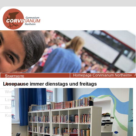
Navigation
Homepage Corvinianum Northeim
Startseite
überspringen
Lesepause immer dienstags und freitags
Aktuelles
Wir über uns
Lernangebote
Beratung/Service
Kontakt