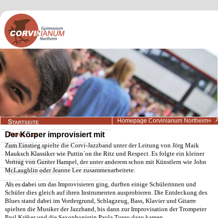
Navigation
Homepage Corvinianum Northeim
Startseite
überspringen
Der Körper improvisiert mit
Aktuelles
Zum Einstieg spielte die Corvi-Jazzband unter der Leitung von Jörg Maik
Wir über uns
Mauksch Klassiker wie Puttin´on the Ritz und Respect. Es folgte ein kleiner
Lernangebote
Vortrag von Gunter Hampel, der unter anderem schon mit Künstlern wie John
McLaughlin oder Jeanne Lee zusammenarbeitete.
Beratung/Service
Als es dabei um das Improvisieren ging, durften einige Schülerinnen und
Kontakt
Schüler dies gleich auf ihren Instrumenten ausprobieren. Die Entdeckung des
Blues stand dabei im Vordergrund, Schlagzeug, Bass, Klavier und Gitarre
spielten die Musiker der Jazzband, bis dann zur Improvisation der Trompeter
Paul Kräker und die Saxophonistin Paula Turau dazu kamen.