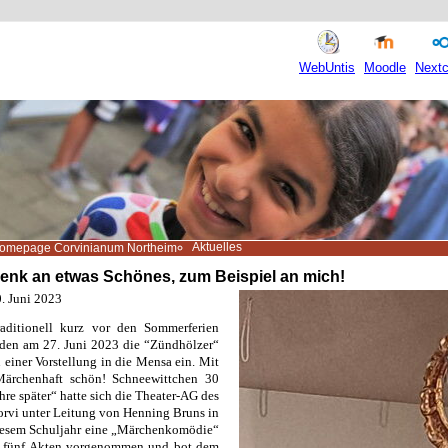
WebUntis
Moodle
Nextc
Aktuelles
omepage Corvinianum Northeim
enk an etwas Schönes, zum Beispiel an mich!
. Juni 2023
raditionell kurz vor den Sommerferien
den am 27. Juni 2023 die “Zündhölzer“
 einer Vorstellung in die Mensa ein. Mit
Märchenhaft schön! Schneewittchen 30
hre später“ hatte sich die Theater-AG des
rvi unter Leitung von Henning Bruns in
iesem Schuljahr eine „Märchenkomödie“
n fünf Akten vorgenommen und bot dem