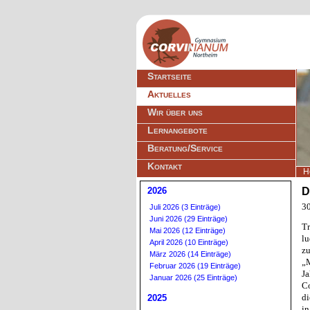
Navigation
Startseite
überspringen
Aktuelles
Wir über uns
Lernangebote
Beratung/Service
Kontakt
H
2026
D
30
Juli 2026 (3 Einträge)
Juni 2026 (29 Einträge)
T
Mai 2026 (12 Einträge)
lu
April 2026 (10 Einträge)
zu
März 2026 (14 Einträge)
„
Februar 2026 (19 Einträge)
Ja
Januar 2026 (25 Einträge)
Co
d
2025
i