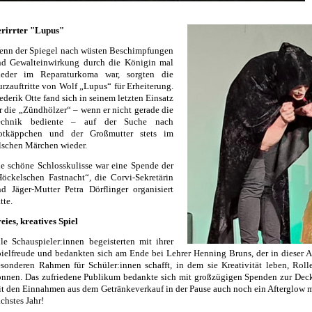
erirrter "Lupus"
enn der Spiegel nach wüsten Beschimpfungen
nd Gewalteinwirkung durch die Königin mal
ieder im Reparaturkoma war, sorgten die
rzauftritte von Wolf „Lupus“ für Erheiterung.
ederik Otte fand sich in seinem letzten Einsatz
r die „Zündhölzer“ – wenn er nicht gerade die
echnik bediente – auf der Suche nach
otkäppchen und der Großmutter stets im
lschen Märchen wieder.
e schöne Schlosskulisse war eine Spende der
öckelschen Fastnacht“, die Corvi-Sekretärin
d Jäger-Mutter Petra Dörflinger organisiert
tte.
eies, kreatives Spiel
le Schauspieler:innen begeisterten mit ihrer
ielfreude und bedankten sich am Ende bei Lehrer Henning Bruns, der in dieser 
sonderen Rahmen für Schüler:innen schafft, in dem sie Kreativität leben, Roll
nnen. Das zufriedene Publikum bedankte sich mit großzügigen Spenden zur Dec
t den Einnahmen aus dem Getränkeverkauf in der Pause auch noch ein Afterglow mi
chstes Jahr!