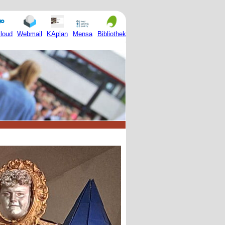
Mensa
loud
Webmail
KAplan
Bibliothek