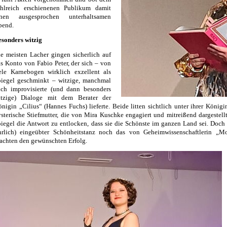
ahlreich erschienenen Publikum damit
inen ausgesprochen unterhaltsamen
bend.
sonders witzig
e meisten Lacher gingen sicherlich auf
s Konto von Fabio Peter, der sich – von
ele Karnebogen wirklich exzellent als
piegel geschminkt – witzige, manchmal
uch improvisierte (und dann besonders
itzige) Dialoge mit dem Berater der
nigin „Cilius“ (Hannes Fuchs) lieferte. Beide litten sichtlich unter ihrer Köni
sterische Stiefmutter, die von Mira Kuschke engagiert und mitreißend dargestell
iegel die Antwort zu entlocken, dass sie die Schönste im ganzen Land sei. Doch
hrlich) eingeübter Schönheitstanz noch das von Geheimwissenschaftlerin „Mo
achten den gewünschten Erfolg.