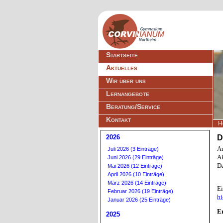
Navigation
Startseite
überspringen
Aktuelles
Wir über uns
Lernangebote
Beratung/Service
Kontakt
H
2026
D
A
Juli 2026 (3 Einträge)
A
Juni 2026 (29 Einträge)
Da
Mai 2026 (12 Einträge)
April 2026 (10 Einträge)
März 2026 (14 Einträge)
Ei
Februar 2026 (19 Einträge)
hi
Januar 2026 (25 Einträge)
E
2025