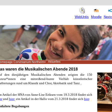
WebUntis
Moodle
Nextc
Aktuelles
omepage Corvinianum Northeim
as waren die Musikalischen Abende 2018
uf den diesjährigen Musikalischen Abenden zeigten die 150
kteur*innen eine mitreißend-bunte Vielfalt künstlerischer
rbietungen rund um Klassik und Chor, Akrobatik und Tanz...
n Artikel der HNA von Anne-Lise Eriksen vom 19.3.2018 findet sich
er
und
hier
; ein Artikel in der Hallo vom 21.3.2018 findet sich
hier
.
ntfaltete Begabungen