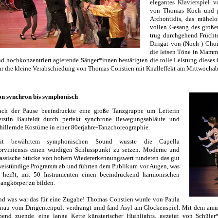
elegantes Klavierspiel v
von Thomas Koch und pe
Archontidis, das mühel
vollen Gesang des großen
trug durchgehend Frücht
Dirigat von (Noch-) Cho
die leisen Töne in Mamm
d hochkonzentriert agierende Sänger*innen bestätigten die tolle Leistung dieses 
r die kleine Verabschiedung von Thomas Constien mit Knalleffekt am Mittwocha
on synchron bis symphonisch
ach der Pause beeindruckte eine große Tanzgruppe um Leiterin
erstin Baufeldt durch perfekt synchrone Bewegungsabläufe und
hillernde Kostüme in einer 80erjahre-Tanzchoreographie.
it bewährtem symphonischen Sound wusste die Capella
orviniensis einen würdigen Schlusspunkt zu setzen. Moderne und
assische Stücke von hohem Wiedererkennungswert rundeten das gut
eistündige Programm ab und führten dem Publikum vor Augen, was
s heißt, mit 50 Instrumenten einen beeindruckend harmonischen
angkörper zu bilden.
d was war das für eine Zugabe! Thomas Constien wurde von Paula
rau vom Dirigentenpult verdrängt umd fand Asyl am Glockenspiel. Mit dem amüs
bend zuende, eine lange Kette künsterischer Highlights, gezeigt von Schüler