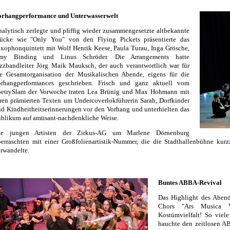
orhangperformance und Unterwasserwelt
alytisch zerlegte und pfiffig wieder zusammengesetzte altbekannte
tücke wie "Only You" von den Flying Pickets präsentierte das
xophonquintett mit Wolf Henrik Keese, Paula Turau, Inga Grösche,
my Binding und Linus Schröder. Die Arrangements hatte
zzbandleiter Jörg Maik Mauksch, der auch verantwortlich war für
ie Gesamtorganisation der Musikalischen Abende, eigens für die
orhangperformances geschrieben. Frisch und ganz aktuell vom
oetrySlam der Vorwoche traten Lea Brünig und Max Hohmann mit
ren prämierten Texten um Undercoverlokführerin Sarah, Dorfkinder
d Kindheitheitserinnerungen vor den Vorhang und unterhielten das
blikum auf amüsant-nachdenkliche Weise.
ie jungen Artisten der Zirkus-AG um Marlene Dörnenburg
erraschten mit einer Großfolienartistik-Nummer, die die Stadthallenbühne kur
rwandelte.
Buntes ABBA-Revival
Das Highlight des Abend
Chors "Ars Musica V
Kostümvielfalt! So viel
hauchte den zeitlosen AB