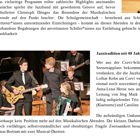
s vielseitige Programm reihte zahlreiche Highlights aneinander.
unächst spielte die Jazzband mit gewohntem Groove auf, bevor
chulleiter Christoph Dönges das Besondere der Musikalischen
bende auf den Punkt brachte: Die Schulgemeinschaft - bestehend aus Schü
rtreter*innen unterstützender Einrichtungen - kommt an diesen Abenden in de
rhandene Begabungen der anvertrauten Schüler*innen zur Entfaltung gebracht w
nkbarkeit.
Jazztradition seit 40 Ja
Wer aus der Corvi-Schu
Szenenapplaus bekommen
verdanken, die die Jazzb
Lothar Kohn am Corvi ver
einmal noch souveräner 
Anna-Lena Heese neu an i
Leitung von Jörg Maik 
luftig aufspielendes Tri
(Klarinette) und Caroline
Die aufwändigen Umbaute
berhaupt kein Problem mehr auf den Musikalischen Abenden. Die kleinen Darbi
ch vielfältiger, selbstverständlicher und ebenbürtiger. Fragile Zweisamkeit be
nas Bertram mit zwei Musical-Duetten.