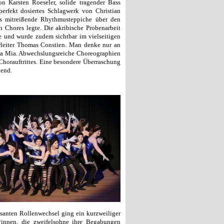
on Karsten Roeseler, solide tragender Bass
rfekt dosiertes Schlagwerk von Christian
os mitreißende Rhythmusteppiche über den
 Chores legte. Die akribische Probenarbeit
e und wurde zudem sichtbar im vielseitigen
rleiter Thomas Constien. Man denke nur an
a Mia. Abwechslungsreiche Choreographien
Chorauftrittes. Eine besondere Überraschung
bend.
anten Rollenwechsel ging ein kurzweiliger
*innen, die zweifelsohne ihre Begabungen