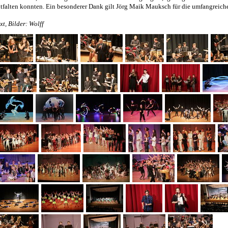
tfalten konnten. Ein besonderer Dank gilt Jörg Maik Mauksch für die umfangreich
xt, Bilder: Wolff