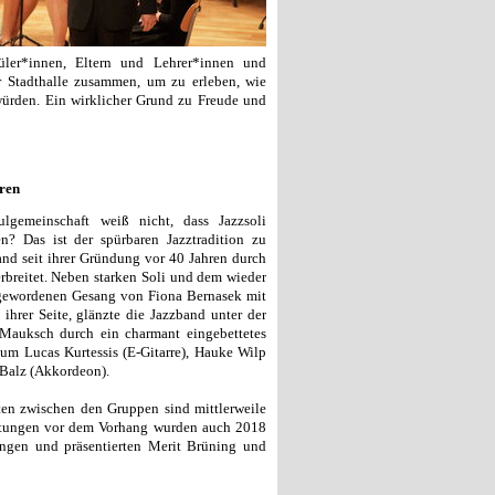
ler*innen, Eltern und Lehrer*innen und
r Stadthalle zusammen, um zu erleben, wie
ürden. Ein wirklicher Grund zu Freude und
hren
lgemeinschaft weiß nicht, dass Jazzsoli
? Das ist der spürbaren Jazztradition zu
and seit ihrer Gründung vor 40 Jahren durch
breitet. Neben starken Soli und dem wieder
gewordenen Gesang von Fiona Bernasek mit
hrer Seite, glänzte die Jazzband unter der
Mauksch durch ein charmant eingebettetes
o um Lucas Kurtessis (E-Gitarre), Hauke Wilp
 Balz (Akkordeon).
n zwischen den Gruppen sind mittlerweile
etungen vor dem Vorhang wurden auch 2018
sangen und präsentierten Merit Brüning und