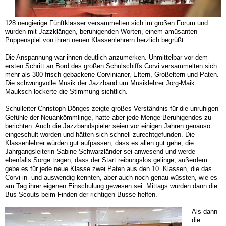
128 neugierige Fünftklässer versammelten sich im großen Forum und
wurden mit Jazzklängen, beruhigenden Worten, einem amüsanten
Puppenspiel von ihren neuen Klassenlehrern herzlich begrüßt.
Die Anspannung war ihnen deutlich anzumerken. Unmittelbar vor dem
ersten Schritt an Bord des großen Schulschiffs Corvi versammelten sich
mehr als 300 frisch gebackene Corvinianer, Eltern, Großeltern und Paten.
Die schwungvolle Musik der Jazzband um Musiklehrer Jörg-Maik
Mauksch lockerte die Stimmung sichtlich.
Schulleiter Christoph Dönges zeigte großes Verständnis für die unruhigen
Gefühle der Neuankömmlinge, hatte aber jede Menge Beruhigendes zu
berichten: Auch die Jazzbandspieler seien vor einigen Jahren genauso
eingeschult worden und hätten sich schnell zurechtgefunden. Die
Klassenlehrer würden gut aufpassen, dass es allen gut gehe, die
Jahrgangsleiterin Sabine Schwarzländer sei anwesend und werde
ebenfalls Sorge tragen, dass der Start reibungslos gelinge, außerdem
gebe es für jede neue Klasse zwei Paten aus den 10. Klassen, die das
Corvi in- und auswendig kennten, aber auch noch genau wüssten, wie es
am Tag ihrer eigenen Einschulung gewesen sei. Mittags würden dann die
Bus-Scouts beim Finden der richtigen Busse helfen.
Als dann
die