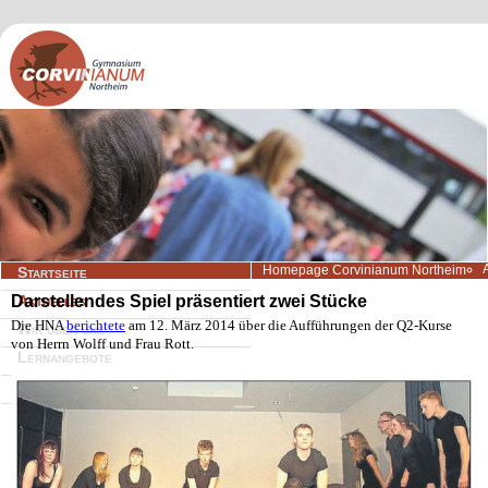
Navigation
Homepage Corvinianum Northeim
Startseite
überspringen
Darstellendes Spiel präsentiert zwei Stücke
Aktuelles
Die HNA
berichtete
am 12. März 2014 über die Aufführungen der Q2-Kurse
Wir über uns
von Herrn Wolff und Frau Rott.
Lernangebote
Beratung/Service
Kontakt