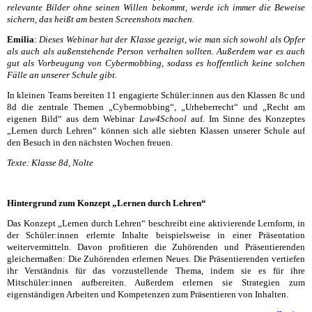
relevante Bilder ohne seinen Willen bekommt, werde ich immer die Beweise
sichern, das heißt am besten Screenshots machen.
Emilia
:
Dieses Webinar hat der Klasse gezeigt, wie man sich sowohl als Opfer
als auch als außenstehende Person verhalten sollten. Außerdem war es auch
gut als Vorbeugung von Cybermobbing, sodass es hoffentlich keine solchen
Fälle an unserer Schule gibt.
In kleinen Teams bereiten 11 engagierte Schüler:innen aus den Klassen 8c und
8d die zentrale Themen „Cybermobbing“, „Urheberrecht“ und „Recht am
eigenen Bild“ aus dem Webinar
Law4School
auf. Im Sinne des Konzeptes
„Lernen durch Lehren“ können sich alle siebten Klassen unserer Schule auf
den Besuch in den nächsten Wochen freuen.
Texte: Klasse 8d, Nolte
Hintergrund zum Konzept „Lernen durch Lehren“
Das Konzept „Lernen durch Lehren“ beschreibt eine aktivierende Lernform, in
der Schüler:innen erlernte Inhalte beispielsweise in einer Präsentation
weitervermitteln. Davon profitieren die Zuhörenden und Präsentierenden
gleichermaßen: Die Zuhörenden erlernen Neues. Die Präsentierenden vertiefen
ihr Verständnis für das vorzustellende Thema, indem sie es für ihre
Mitschüler:innen aufbereiten. Außerdem erlernen sie Strategien zum
eigenständigen Arbeiten und Kompetenzen zum Präsentieren von Inhalten.