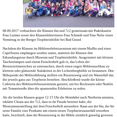
08.09.2017 verbrachten die Klassen 6m und 7c2 gemeinsam mit Praktikantin
Frau Luimes sowie den Klassenlehrerinnen Frau Schmidt und Frau Nolte einen
Vormittag in der Iberger Tropfsteinhöhle bei Bad Grund.
Nachdem die Klassen im Höhlenerlebniszentrum mit einem Muffin und einer
CapriSonne empfangen worden waren, starteten die Klassen ihre
Erkundungstour durch Museum und Tropfsteinhöhle. Ausgestattet mit kleinen
Taschenlampen und einem Forscherheft galt es, das Leben der
Bronzezeitmenschen zu untersuchen, durch einen engen Höhlennachbau zu
klettern oder glänzende Stalaktiten in der Lichtenberghöhle zu bestaunen. Den
Höhepunkt der Höhlenführung stellten ein Riesenzwerg und ein Wasserfall dar,
die jeweils ganz aus Tropfstein bestehen. Abschließend wurde die kleine
Cafeteria des Höhlenerlebniszentrums genutzt, um bei Bockwurst oder Nudeln
mit Tomatensoße über die spannenden Erlebnisse zu reden.
Als die beiden Klassen gegen 12:15 Uhr die Heimfahrt nach Northeim antraten,
erklärte Chiara aus der 7c2, dass es ihr Freude bereitet habe, die
Museumsausstellung mit dem Forscherheft anzusehen. Kaan aus der 6m, der für
seine Familie eine Postkarte mit einem riesen Tropfsteinwasserfall erworben
hatte, beschrieb, dass der Riesenzwerg in der Höhle ziemlich gruselig gewesen