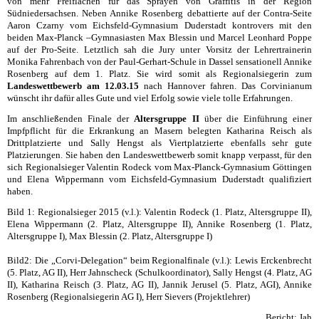
von mehr Freiflächen für das Sprayen von Graffitis in der Region
Südniedersachsen. Neben Annike Rosenberg debattierte auf der Contra-Seite
Aaron Czarny vom Eichsfeld-Gymnasium Duderstadt kontrovers mit den
beiden Max-Planck –Gymnasiasten Max Blessin und Marcel Leonhard Poppe
auf der Pro-Seite. Letztlich sah die Jury unter Vorsitz der Lehrertrainerin
Monika Fahrenbach von der Paul-Gerhart-Schule in Dassel sensationell Annike
Rosenberg auf dem 1. Platz. Sie wird somit als Regionalsiegerin zum
Landeswettbewerb am 12.03.15
nach Hannover fahren. Das Corvinianum
wünscht ihr dafür alles Gute und viel Erfolg sowie viele tolle Erfahrungen.
Im anschließenden Finale der
Altersgruppe II
über die Einführung einer
Impfpflicht für die Erkrankung an Masern belegten Katharina Reisch als
Drittplatzierte und Sally Hengst als Viertplatzierte ebenfalls sehr gute
Platzierungen. Sie haben den Landeswettbewerb somit knapp verpasst, für den
sich Regionalsieger Valentin Rodeck vom Max-Planck-Gymnasium Göttingen
und Elena Wippermann vom Eichsfeld-Gymnasium Duderstadt qualifiziert
haben.
Bild 1: Regionalsieger 2015 (v.l.): Valentin Rodeck (1. Platz, Altersgruppe II),
Elena Wippermann (2. Platz, Altersgruppe II), Annike Rosenberg (1. Platz,
Altersgruppe I), Max Blessin (2. Platz, Altersgruppe I)
Bild2: Die „Corvi-Delegation“ beim Regionalfinale (v.l.): Lewis Erckenbrecht
(5. Platz, AG II), Herr Jahnscheck (Schulkoordinator), Sally Hengst (4. Platz, AG
II), Katharina Reisch (3. Platz, AG II), Jannik Jerusel (5. Platz, AGI), Annike
Rosenberg (Regionalsiegerin AG I), Herr Sievers (Projektlehrer)
Bericht: Jah