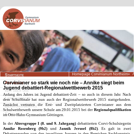
Navigation
Homepage Corvinianum Northeim
Startseite
überspringen
Corvinianer so stark wie noch nie – Annike siegt beim
Aktuelles
Jugend debattiert-Regionalwettbewerb 2015
Wir über uns
Anfang des Jahres ist Jugend debattiert-Zeit – so auch in diesem Jahr. Nach
Lernangebote
dem Schulfinale hat nun auch der Regionalwettbewerb 2015 stattgefunden.
Zunächst vertraten die Erst- und Zweitplatzierten Corvinianer aus dem
Beratung/Service
Schulwettbewerb unsere Schule am 29.01.2015 bei der
Regionalqualifikation
Kontakt
im Otto-Hahn-Gymnasium Göttingen.
In der
Altersgruppe I (8. und 9. Jahrgang)
debattierten Corvi-Schulsiegerin
Annike Rosenberg (9b2)
und
Jannik Jerusel (8b2)
. Es galt in zwei
Debattenrunden von den jeweiligen Juroren in den Bereichen Sachkenntnis,