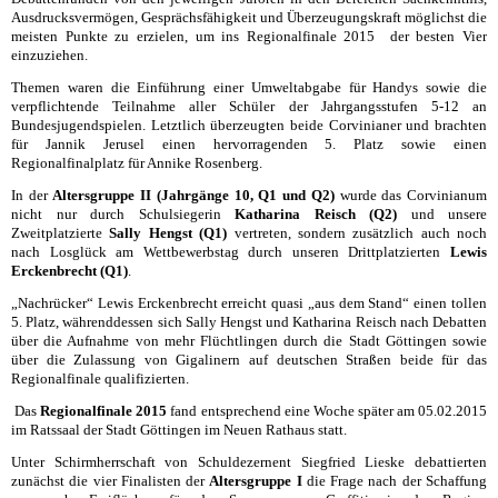
Ausdrucksvermögen, Gesprächsfähigkeit und Überzeugungskraft möglichst die
meisten Punkte zu erzielen, um ins Regionalfinale 2015
der besten Vier
einzuziehen.
Themen waren die Einführung einer Umweltabgabe für Handys sowie die
verpflichtende Teilnahme aller Schüler der Jahrgangsstufen 5-12 an
Bundesjugendspielen. Letztlich überzeugten beide Corvinianer und brachten
für Jannik Jerusel einen hervorragenden 5. Platz sowie einen
Regionalfinalplatz für Annike Rosenberg.
In der
Altersgruppe II (Jahrgänge 10, Q1 und Q2)
wurde das Corvinianum
nicht nur durch Schulsiegerin
Katharina Reisch (Q2)
und unsere
Zweitplatzierte
Sally Hengst (Q1)
vertreten, sondern zusätzlich auch noch
nach Losglück am Wettbewerbstag durch unseren Drittplatzierten
Lewis
Erckenbrecht (Q1)
.
„Nachrücker“ Lewis Erckenbrecht erreicht quasi „aus dem Stand“ einen tollen
5. Platz, währenddessen sich Sally Hengst und Katharina Reisch nach Debatten
über die Aufnahme von mehr Flüchtlingen durch die Stadt Göttingen sowie
über die Zulassung von Gigalinern auf deutschen Straßen beide für das
Regionalfinale qualifizierten.
Das
Regionalfinale 2015
fand entsprechend eine Woche später am 05.02.2015
im Ratssaal der Stadt Göttingen im Neuen Rathaus statt.
Unter Schirmherrschaft von Schuldezernent Siegfried Lieske debattierten
zunächst die vier Finalisten der
Altersgruppe I
die Frage nach der Schaffung