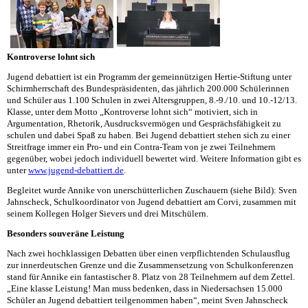
Kontroverse lohnt sich
Jugend debattiert ist ein Programm der gemeinnützigen Hertie-Stiftung unter
Schirmherrschaft des Bundespräsidenten, das jährlich 200.000 Schülerinnen
und Schüler aus 1.100 Schulen in zwei Altersgruppen, 8.-9./10. und 10.-12/13.
Klasse, unter dem Motto „Kontroverse lohnt sich“ motiviert, sich in
Argumentation, Rhetorik, Ausdrucksvermögen und Gesprächsfähigkeit zu
schulen und dabei Spaß zu haben. Bei Jugend debattiert stehen sich zu einer
Streitfrage immer ein Pro- und ein Contra-Team von je zwei Teilnehmern
gegenüber, wobei jedoch individuell bewertet wird. Weitere Information gibt es
unter
www.jugend-debattiert.de
.
Begleitet wurde Annike von unerschütterlichen Zuschauern (siehe Bild): Sven
Jahnscheck, Schulkoordinator von Jugend debattiert am Corvi, zusammen mit
seinem Kollegen Holger Sievers und drei Mitschülern.
Besonders souveräne Leistung
Nach
zwei hochklassigen Debatten
über einen verpflichtenden Schulausflug
zur innerdeutschen Grenze und die Zusammensetzung von Schulkonferenzen
stand für Annike ein fantastischer 8. Platz von 28 Teilnehmern auf dem Zettel.
„Eine klasse Leistung! Man muss bedenken, dass in Niedersachsen 15.000
Schüler an Jugend debattiert teilgenommen haben“, meint Sven Jahnscheck