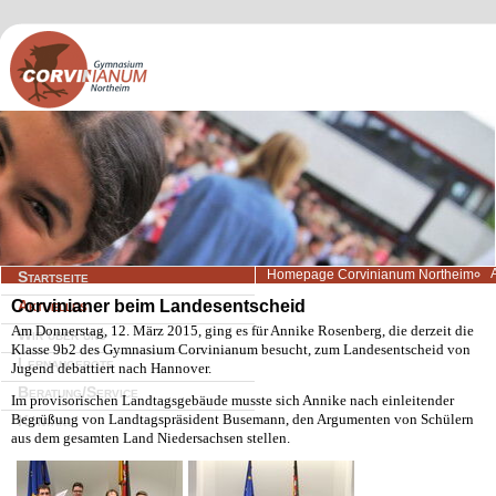
Navigation
Homepage Corvinianum Northeim
Startseite
überspringen
Corvinianer beim Landesentscheid
Aktuelles
Am Donnerstag, 12. März 2015, ging es für Annike Rosenberg, die derzeit die
Wir über uns
Klasse 9b2 des Gymnasium Corvinianum besucht, zum Landesentscheid von
Lernangebote
Jugend debattiert nach Hannover.
Beratung/Service
Im provisorischen Landtagsgebäude musste sich Annike nach einleitender
Begrüßung von Landtagspräsident Busemann, den Argumenten von Schülern
Kontakt
aus dem gesamten Land Niedersachsen stellen.