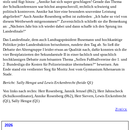
stolz und fügt hinzu: „Annike hat sich super geschlagen! Gerade das Thema
der Schulkonferenzen war höchst anspruchsvoll, rechtlich schwierig und
politisch kontrovers. Annike hat hier eine besonders souveräne Leistung
abgeliefert!“ Auch Annike Rosenberg selbst ist zufrieden: „Ich habe so viel von
diesem Wettbewerb mitgenommen!“ Zuversichtlich schließt sie die Bemerkung
an: „Nächstes Jahr bin ich wieder dabei und dann schaffe ich den Sprung ins
Landesfinale!“
Das Landesfinale, dem auch Landtagspräsident Busemann und hochkarätige
Politiker jeder Landesfraktion beiwohnten, rundete den Tag ab. So ließ die
Debatte der Altersgruppe I leider etwas an Qualität nach, dafür konnten sich die
vier Bestplatzierten der Sekundarstufe II in einer fachlich und sprachlich
hochklassigen Debatte zum brisanten Thema „Sollen Fußballvereine der 1. und
2. Bundesliga die Kosten für Polizeieinsätze übernehmen?“ beweisen. Am
Ende stand ein verdienter Sieg für Moritz Jost vom Gymnasium Athenaeum in
Stade.
Bericht: Sally Hengst und Lewis Erckenbrecht (beide Q1)
Von links nach rechts: Herr Rosenberg, Jannik Jerusel (8b2), Herr Jahnscheck
(Schulkoordinator), Annike Rosenberg (9b2), Herr Sievers, Lewis Erckenbrecht
(Q1), Sally Hengst (Q1)
Zurück
2026