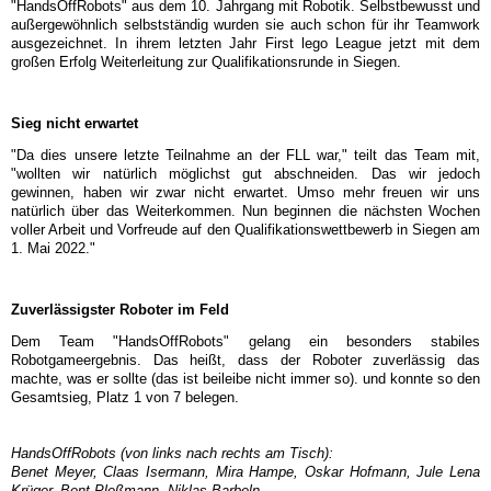
"HandsOffRobots" aus dem 10. Jahrgang mit Robotik. Selbstbewusst und
außergewöhnlich selbstständig wurden sie auch schon für ihr Teamwork
ausgezeichnet. In ihrem letzten Jahr First lego League jetzt mit dem
großen Erfolg Weiterleitung zur Qualifikationsrunde in Siegen.
Sieg nicht erwartet
"Da dies unsere letzte Teilnahme an der FLL war," teilt das Team mit,
"wollten wir natürlich möglichst gut abschneiden. Das wir jedoch
gewinnen, haben wir zwar nicht erwartet. Umso mehr freuen wir uns
natürlich über das Weiterkommen. Nun beginnen die nächsten Wochen
voller Arbeit und Vorfreude auf den Qualifikationswettbewerb in Siegen am
1. Mai 2022."
Zuverlässigster Roboter im Feld
Dem Team "HandsOffRobots" gelang ein besonders stabiles
Robotgameergebnis. Das heißt, dass der Roboter zuverlässig das
machte, was er sollte (das ist beileibe nicht immer so). und konnte so den
Gesamtsieg, Platz 1 von 7 belegen.
HandsOffRobots (von links nach rechts am Tisch):
Benet Meyer, Claas Isermann, Mira Hampe, Oskar Hofmann, Jule Lena
Krüger, Bent Pleßmann, Niklas Barbeln