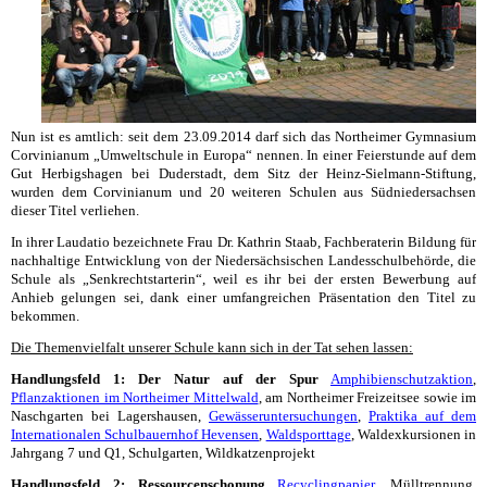
Nun ist es amtlich: seit dem 23.09.2014 darf sich das Northeimer Gymnasium
Corvinianum „Umweltschule in Europa“ nennen. In einer Feierstunde auf dem
Gut Herbigshagen bei Duderstadt, dem Sitz der Heinz-Sielmann-Stiftung,
wurden dem Corvinianum und 20 weiteren Schulen aus Südniedersachsen
dieser Titel verliehen.
In ihrer Laudatio bezeichnete Frau Dr. Kathrin Staab, Fachberaterin Bildung für
nachhaltige Entwicklung von der Niedersächsischen Landesschulbehörde, die
Schule als „Senkrechtstarterin“, weil es ihr bei der ersten Bewerbung auf
Anhieb gelungen sei, dank einer umfangreichen Präsentation den Titel zu
bekommen.
Die Themenvielfalt unserer Schule kann sich in der Tat sehen lassen:
Handlungsfeld 1: Der Natur auf der Spur
Amphibienschutzaktion
,
Pflanzaktionen im Northeimer Mittelwald
, am Northeimer Freizeitsee sowie im
Naschgarten bei Lagershausen,
Gewässeruntersuchungen
,
Praktika auf dem
Internationalen Schulbauernhof Hevensen
,
Waldsporttage
, Waldexkursionen in
Jahrgang 7 und Q1, Schulgarten, Wildkatzenprojekt
Handlungsfeld 2: Ressourcenschonung
Recyclingpapier
, Mülltrennung,