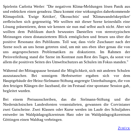
Spielerin Carlotta Werler: "Die negativen Klima-Meldungen lösen Panik aus
und erdrücken einen geradezu. Dazu kommt eine wirkungslos daherkommende
Klimapolitik. 'Ewige Kritiker', 'Ökosuchtis' und 'Klimawandelskeptiker'
zerfleischen sich gegenseitig. Wir wollten mit dieser Szene keinesfalls eine
Lösung präsentieren, denn wir kennen sie nun mal selbst auch nicht. Aber wir
wollten dem Publikum durch bewusstes Darstellen von stereotypischen
Meinungen einen distanzierteren Blick ermöglichen und freuen uns über die
positive Resonanz des Publikums. Toll war, dass viele Zuschauer nach der
Szene noch an uns heran getreten sind, um mit uns eben über genau die von
uns angesprochenen Problematiken zu diskutieren. Im Rahmen der
Preisverleihung stand die Szene im Kontrast zum Rest des Tages, da sonst vor
allem die positiven Seiten des Umweltschutzes an Schulen im Fokus standen."
Während der Mittagspause bestand die Möglichkeit, sich mit anderen Schulen
auszutauschen. Bei sonnigem Herbstwetter ergaben sich vor dem
Hauptgebäude der Heinz-Sielmann-Stiftung angeregte Unterhaltungen, die von
den fetzigen Klängen der Jazzband, die im Festsaal eine spontane Session gab,
begleitet wurden.
Bei einem Preisausschreiben, das die Sielmann-Stiftung und die
Niedersächsischen Landesforsten veranstalteten, gewannen die Corvinianer
zwei Gutscheine. Zwei Klassen oder Kurse werden im Laufe des Schuljahres
entweder im Waldpädagogikzentrum Harz oder im Waldpädagogikzentrum
Göttingen einen Waldtag verbringen.
Zurück