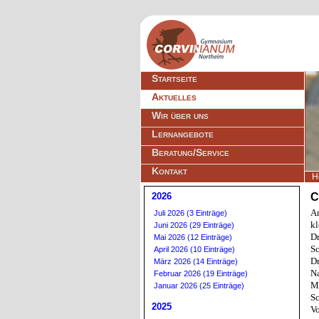
Navigation
Startseite
überspringen
Aktuelles
Wir über uns
Lernangebote
Beratung/Service
Kontakt
H
2026
C
Am
Juli 2026 (3 Einträge)
kl
Juni 2026 (29 Einträge)
Dr
Mai 2026 (12 Einträge)
Sc
April 2026 (10 Einträge)
Dr
März 2026 (14 Einträge)
Na
Februar 2026 (19 Einträge)
Ma
Januar 2026 (25 Einträge)
Sc
2025
Vo