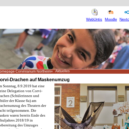
WebUntis
Moodle
Nextc
Aktuelles
omepage Corvinianum Northeim
orvi-Drachen auf Maskenumzug
 Sonntag, 8.9.2019 hat eine
eine Delegation von Corvi-
achen (Schülerinnen und
hüler der Klasse 6a) am
achenumzug des Theaters der
cht teilgenommen. Die
sken waren bereits Ende des
huljahres 2018/19 in
rbereitung des Umzuges