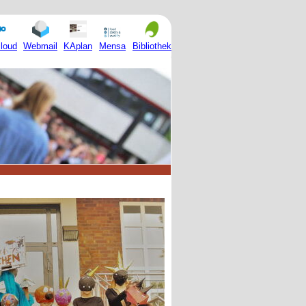
Mensa
loud
Webmail
KAplan
Bibliothek