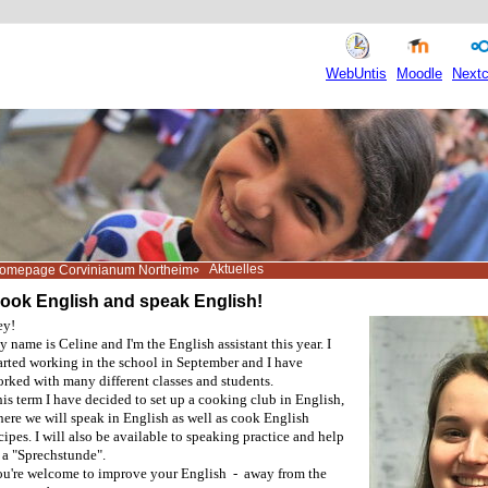
WebUntis
Moodle
Nextc
Aktuelles
omepage Corvinianum Northeim
ook English and speak English!
ey!
 name is Celine and I'm the English assistant this year. I
arted working in the school in September and I have
rked with many different classes and students.
is term I have decided to set up a cooking club in English,
ere we will speak in English as well as cook English
cipes. I will also be available to speaking practice and help
 a "Sprechstunde".
u're welcome to improve your English - away from the