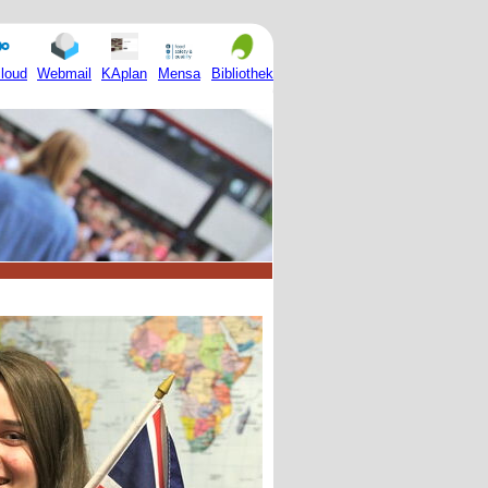
Mensa
loud
Webmail
KAplan
Bibliothek