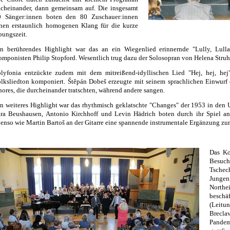
cheinander, dann gemeinsam auf. Die insgesamt
0 Sänger:innen boten den 80 Zuschauer:innen
nen erstaunlich homogenen Klang für die kurze
ungszeit.
in berührendes Highlight war das an ein Wiegenlied erinnernde "Lully, Lull
mponisten Philip Stopford. Wesentlich trug dazu der Solosopran von Helena Struh
olyfonia entzückte zudem mit dem mitreißend-idyllischen Lied "Hej, hej, h
lksliedton komponiert. Štěpán Dobeš erzeugte mit seinem sprachlichen Einwurf
ores, die durcheinander tratschten, während andere sangen.
n weiteres Highlight war das rhythmisch geklatschte "Changes" der 1953 in de
ara Beushausen, Antonio Kirchhoff und Levin Hädrich boten durch ihr Spiel a
enso wie Martin Bartoš an der Gitarre eine spannende instrumentale Ergänzung z
Das Ko
Besuch
Tsche
Junge
North
beschäf
(Leitu
Brecla
Pandem