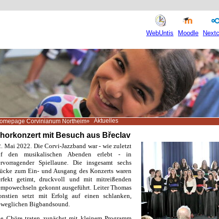
WebUntis
Moodle
Nextc
Aktuelles
omepage Corvinianum Northeim
horkonzert mit Besuch aus Břeclav
. Mai 2022. Die Corvi-Jazzband war - wie zuletzt
uf den musikalischen Abenden erlebt - in
ervorragender Spiellaune. Die insgesamt sechs
tücke zum Ein- und Ausgang des Konzerts waren
erfekt getimt, druckvoll und mit mitreißenden
mpowechseln gekonnt ausgeführt. Leiter Thomas
onstien setzt mit Erfolg auf einen schlanken,
eweglichen Bigbandsound.
ie Chöre traten zunächst mit kleinem Programm