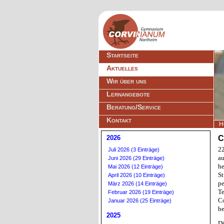
Navigation
Startseite
überspringen
Aktuelles
Wir über uns
Lernangebote
Beratung/Service
Kontakt
H
2026
C
22
Juli 2026 (3 Einträge)
a
Juni 2026 (29 Einträge)
h
Mai 2026 (12 Einträge)
S
April 2026 (10 Einträge)
p
März 2026 (14 Einträge)
Te
Februar 2026 (19 Einträge)
C
Januar 2026 (25 Einträge)
b
2025
D