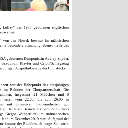
a, Lullay" des 1977 geborenen englischen
árová bei.
ej", von Jan Nowak bewusst im mährischen
 eine besondere Stimmung, ebenso Teile des
n USA geborenen Komponistin Audrey Snyder.
n Saxophon, Klavier und Cajon/Schlagzeug
um übrigen Acapella-Gesang der Chorstücke.
nzert war der Höhepunkt des diesjährigen
s im Rahmen der Chorpartnerschaft. Die
ch:innen, insgesamt 21 Mädchen und 6
n, waren vom 22.05. bis zum 26.05 in
eim mit intensiven Probenarbeiten gut
tigt. Der letzte Besuch des Corvi-Schulchors
ng: Gregor Wunderlich) im südmährischen
v fand im Dezember 2019 statt. Aufgrund der
ie konnte der Rückbesuch lange Zeit nicht