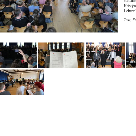
stattf
Krist
Lehrer 
Text, F