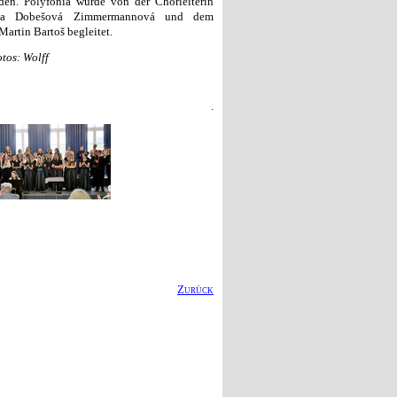
inden. Polyfonia wurde von der Chorleiterin
ýna Dobešová Zimmermannová und dem
Martin Bartoš begleitet.
otos: Wolff
.
Zurück