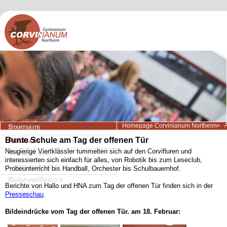
Navigation
Homepage Corvinianum Northeim
Startseite
überspringen
Bunte Schule am Tag der offenen Tür
Aktuelles
Neugierige Viertklässler tummelten sich auf den Corvifluren und
Wir über uns
interessierten sich einfach für alles, von Robotik bis zum Leseclub,
Lernangebote
Probeunterricht bis Handball, Orchester bis Schulbauernhof.
Beratung/Service
Berichte von Hallo und HNA zum Tag der offenen Tür finden sich in der
Kontakt
Presseschau
.
Bildeindrücke vom Tag der offenen Tür. am 18. Februar: