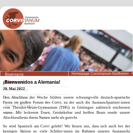
Navigation
Homepage Corvinianum Northeim
Startseite
überspringen
¡Bienvenidos a Alemania!
Aktuelles
20. Mai 2022
Wir über uns
Den Abschluss der Woche bildete unsere schwungvolle deutsch-spanische
Lernangebote
Fiesta im großen Forum des Corvi, zu der auch die Austauschpartner:innen
Beratung/Service
vom Theodor-Heuss-Gymnasium (THG) in Göttingen zahlreich erschienen
waren. Mit leckerem Essen, Getränkebar und heißen Beats wurde unsere
Kontakt
Abschlussfiesta ihrem Namen mehr als gerecht.
So wird Spanisch am Corvi gelebt! Wir freuen uns, dass sich auch bei der
heutigen Aktion so viele Schüler:innen im Rahmen unseres Austauschs