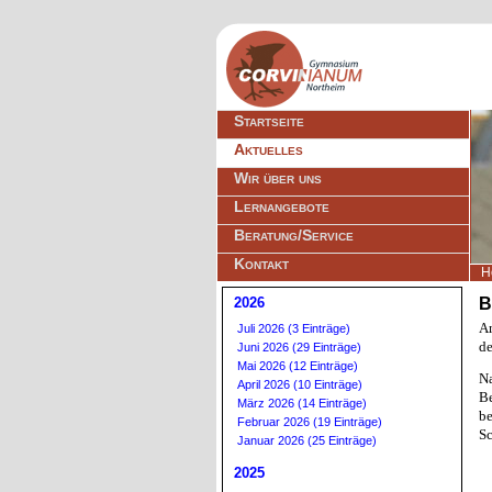
Navigation
Startseite
überspringen
Aktuelles
Wir über uns
Lernangebote
Beratung/Service
Kontakt
H
2026
B
Am
Juli 2026 (3 Einträge)
de
Juni 2026 (29 Einträge)
Mai 2026 (12 Einträge)
Na
April 2026 (10 Einträge)
Be
März 2026 (14 Einträge)
be
Februar 2026 (19 Einträge)
Sc
Januar 2026 (25 Einträge)
2025