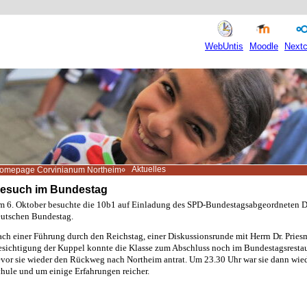
WebUntis
Moodle
Nextc
Aktuelles
omepage Corvinianum Northeim
esuch im Bundestag
 6. Oktober besuchte die 10b1 auf Einladung des SPD-Bundestagsabgeordneten Dr
utschen Bundestag.
ch einer Führung durch den Reichstag, einer Diskussionsrunde mit Herrn Dr. Pries
sichtigung der Kuppel konnte die Klasse zum Abschluss noch im Bundestagsrestau
vor sie wieder den Rückweg nach Northeim antrat. Um 23.30 Uhr war sie dann wied
hule und um einige Erfahrungen reicher.