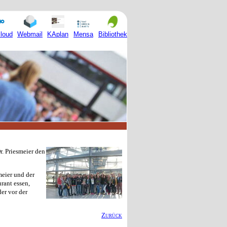
Mensa
loud
Webmail
KAplan
Bibliothek
. Priesmeier den
meier und der
rant essen,
er vor der
Zurück