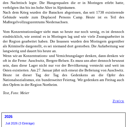
den Nachttisch legte. Die Hungerqualen die er in Moringen erlebt hatte,
verfolgten ihn bis ins hohe Alter in Alpträumen.
Nach dem Krieg wurden die Baracken abgerissen, das seit 1738 existierende
Gebäude wurde zum Displaced Persons Camp. Heute ist es Teil des
Maßregelvollzugszentrums Niedersachsen.
Vom Konzentrationslager sieht man so heute nur noch wenig, es ist dennoch
eindrücklich, wie zentral es in Moringen lag und wie viele Zwangsarbeiter in
der Region gearbeitet haben. Die Insassen wurden den Moringern gegenüber
als Kriminelle dargestellt, es sei niemand dort gestorben. Die Aufarbeitung war
langwierig und dauert bis heute an.
Wenn wir an Konzentrations- und Vernichtungslager denken, dann denken wir
oft in die Ferne: Auschwitz, Bergen-Belsen. Es muss uns aber dennoch bewusst
sein, dass diese Lager nicht nur vor der Bevölkerung versteckt und weit im
Osten existierten.
Am 27. Januar
jährt sich erneut die Befreiung von Auschwitz.
Heute ist dieser Tag der Tag des Gedenkens an die Opfer des
Nationalsozialismus, ein bundesweiter Feiertag. Wir gedenken am Freitag auch
den Opfern in der Region Northeim.
Text, Foto: Meier
Zurück
2026
Juli 2026 (3 Einträge)