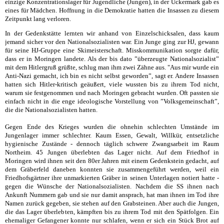
einzige Konzentrationslager für Jugendliche (Jungen), in der Uckermark gab es
eines für Mädchen. Hoffnung in die Demokratie hatten die Insassen zu diesem
Zeitpunkt lang verloren.
In der Gedenkstätte lernten wir anhand von Einzelschicksalen, dass kaum
jemand sicher vor den Nationalsozialisten war. Ein Junge ging zur HJ, gewann
für seine HJ-Gruppe eine Skimeisterschaft. Misskommunikation sorgte dafür,
dass er in Moringen landete. Als der bis dato ”überzeugte Nationalsozialist”
mit dem Hitlergruß grüßte, schlug man ihm zwei Zähne aus. "Aus mir wurde ein
Anti-Nazi gemacht, ich bin es nicht selbst geworden”, sagt er. Andere Insassen
hatten sich Hitler-kritisch geäußert, viele wussten bis zu ihrem Tod nicht,
warum sie festgenommen und nach Moringen gebracht wurden. Oft passten sie
einfach nicht in die enge ideologische Vorstellung von ”Volksgemeinschaft”,
die die Nationalsozialisten hatten.
Gegen Ende des Krieges wurden die ohnehin schlechten Umstände im
Jungenlager immer schlechter. Kaum Essen, Gewalt, Willkür, entsetzliche
hygienische Zustände - dennoch täglich schwere Zwangsarbeit im Raum
Northeim. 45 Jungen überlebten das Lager nicht. Auf dem Friedhof in
Moringen wird ihnen seit den 80er Jahren mit einem Gedenkstein gedacht, auf
dem Gräberfeld daneben konnten sie zusammengeführt werden, weil ein
Friedhofsgärtner ihre unmarkierten Gräber in seinen Unterlagen notiert hatte -
gegen die Wünsche der Nationalsozialisten. Nachdem die SS ihnen nach
Ankunft Nummern gab und sie nur damit ansprach, hat man ihnen im Tod ihre
Namen zurück gegeben, sie stehen auf den Grabsteinen. Aber auch die Jungen,
die das Lager überlebten, kämpften bis zu ihrem Tod mit den Spätfolgen. Ein
ehemaliger Gefangener konnte nur schlafen, wenn er sich ein Stück Brot auf