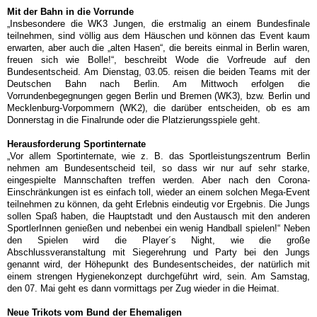
Mit der Bahn in die Vorrunde
„Insbesondere die WK3 Jungen, die erstmalig an einem Bundesfinale
teilnehmen, sind völlig aus dem Häuschen und können das Event kaum
erwarten, aber auch die „alten Hasen“, die bereits einmal in Berlin waren,
freuen sich wie Bolle!“, beschreibt Wode die Vorfreude auf den
Bundesentscheid.
Am Dienstag, 03.05.
reisen die beiden Teams mit der
Deutschen Bahn nach Berlin. Am Mittwoch erfolgen die
Vorrundenbegegnungen gegen Berlin und Bremen (WK3), bzw. Berlin und
Mecklenburg-Vorpommern (WK2), die darüber entscheiden, ob es am
Donnerstag in die Finalrunde oder die Platzierungsspiele geht.
Herausforderung Sportinternate
„Vor allem Sportinternate, wie z. B. das Sportleistungszentrum Berlin
nehmen am Bundesentscheid teil, so dass wir nur auf sehr starke,
eingespielte Mannschaften treffen werden. Aber nach den Corona-
Einschränkungen ist es einfach toll, wieder an einem solchen Mega-Event
teilnehmen zu können, da geht Erlebnis eindeutig vor Ergebnis. Die Jungs
sollen Spaß haben, die Hauptstadt und den Austausch mit den anderen
SportlerInnen genießen und nebenbei ein wenig Handball spielen!“ Neben
den Spielen wird die Player´s Night, wie die große
Abschlussveranstaltung mit Siegerehrung und Party bei den Jungs
genannt wird, der Höhepunkt des Bundesentscheides, der natürlich mit
einem strengen Hygienekonzept durchgeführt wird, sein.
Am Samstag,
den 07. Mai
geht es dann vormittags per Zug wieder in die Heimat.
Neue Trikots vom Bund der Ehemaligen