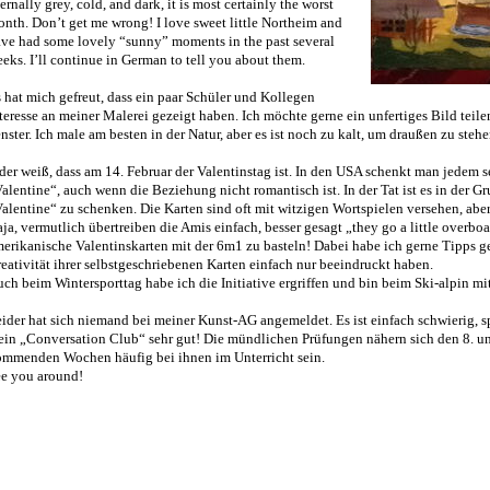
ernally grey, cold, and dark, it is most certainly the worst
nth. Don’t get me wrong! I love sweet little Northeim and
ve had some lovely “sunny” moments in the past several
eks. I’ll continue in German to tell you about them.
 hat mich gefreut, dass ein paar Schüler und Kollegen
teresse an meiner Malerei gezeigt haben. Ich möchte gerne ein unfertiges Bild teile
nster. Ich male am besten in der Natur, aber es ist noch zu kalt, um draußen zu stehe
der weiß, dass am 14. Februar der Valentinstag ist. In den USA schenkt man jedem 
alentine“, auch wenn die Beziehung nicht romantisch ist. In der Tat ist es in der G
alentine“ zu schenken. Die Karten sind oft mit witzigen Wortspielen versehen, abe
ja, vermutlich übertreiben die Amis einfach, besser gesagt „they go a little overboa
erikanische Valentinskarten mit der 6m1 zu basteln! Dabei habe ich gerne Tipps g
eativität ihrer selbstgeschriebenen Karten einfach nur beeindruckt haben.
ch beim Wintersporttag habe ich die Initiative ergriffen und bin beim Ski-alpin mi
ider hat sich niemand bei meiner Kunst-AG angemeldet. Es ist einfach schwierig, 
in „Conversation Club“ sehr gut! Die mündlichen Prüfungen nähern sich den 8. und
mmenden Wochen häufig bei ihnen im Unterricht sein.
e you around!