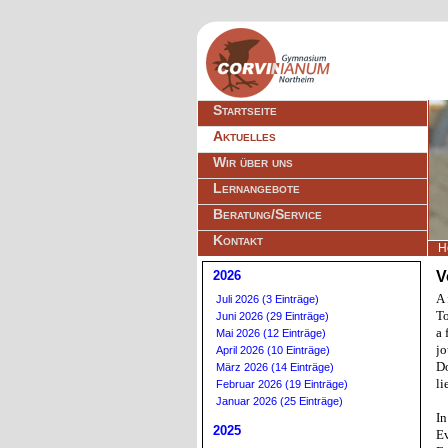
Navigation
Startseite
überspringen
Aktuelles
Wir über uns
Lernangebote
Beratung/Service
Kontakt
H
2026
V
A 
Juli 2026 (3 Einträge)
To
Juni 2026 (29 Einträge)
a 
Mai 2026 (12 Einträge)
jo
April 2026 (10 Einträge)
Do
März 2026 (14 Einträge)
li
Februar 2026 (19 Einträge)
Januar 2026 (25 Einträge)
In
2025
Ev