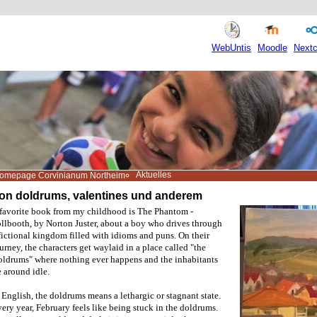
WebUntis
Moodle
Nextc
Aktuelles
omepage Corvinianum Northeim
on doldrums, valentines und anderem
favorite book from my childhood is The Phantom -
llbooth, by Norton Juster, about a boy who drives through
fictional kingdom filled with idioms and puns. On their
urney, the characters get waylaid in a place called "the
ldrums" where nothing ever happens and the inhabitants
e around idle.
 English, the doldrums means a lethargic or stagnant state.
ery year, February feels like being stuck in the doldrums.