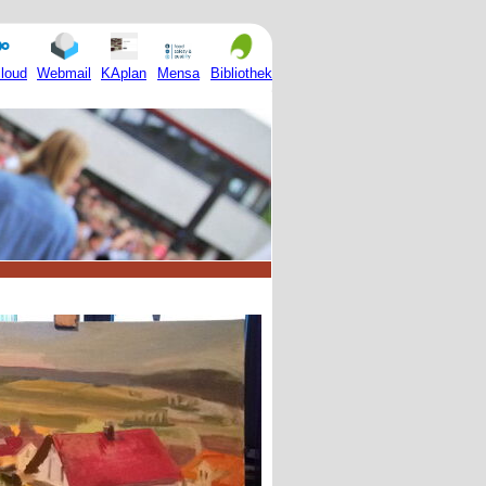
Mensa
loud
Webmail
KAplan
Bibliothek