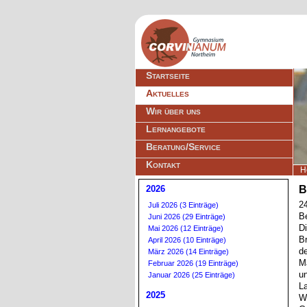
Navigation
Startseite
überspringen
Aktuelles
Wir über uns
Lernangebote
Beratung/Service
Kontakt
H
2026
B
2
Juli 2026 (3 Einträge)
B
Juni 2026 (29 Einträge)
D
Mai 2026 (12 Einträge)
B
April 2026 (10 Einträge)
d
März 2026 (14 Einträge)
M
Februar 2026 (19 Einträge)
u
Januar 2026 (25 Einträge)
L
2025
W