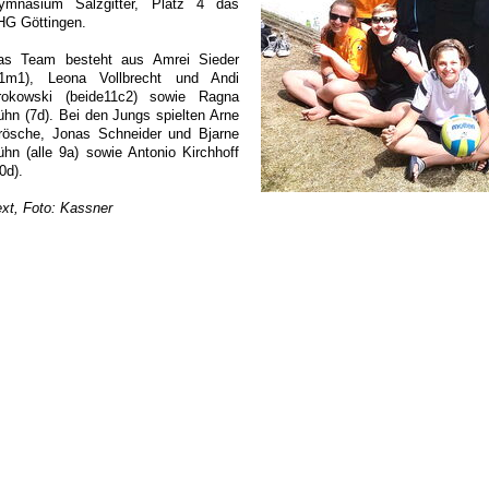
ymnasium Salzgitter, Platz 4 das
HG Göttingen.
as Team besteht aus Amrei Sieder
11m1), Leona Vollbrecht und Andi
rokowski (beide11c2) sowie Ragna
ühn (7d). Bei den Jungs spielten Arne
rösche, Jonas Schneider und Bjarne
ühn (alle 9a) sowie Antonio Kirchhoff
0d).
ext, Foto: Kassner