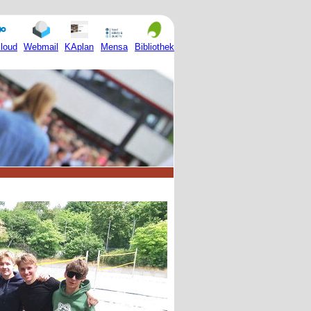
Mensa
loud
Webmail
KAplan
Bibliothek