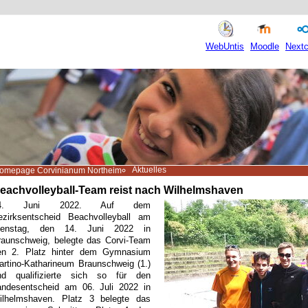
WebUntis
Moodle
Nextc
Aktuelles
omepage Corvinianum Northeim
eachvolleyball-Team reist nach Wilhelmshaven
4. Juni 2022. Auf dem
ezirksentscheid Beachvolleyball am
ienstag, den 14. Juni 2022 in
raunschweig, belegte das Corvi-Team
en 2. Platz hinter dem Gymnasium
artino-Katharineum Braunschweig (1.)
nd qualifizierte sich so für den
andesentscheid am 06. Juli 2022 in
ilhelmshaven. Platz 3 belegte das