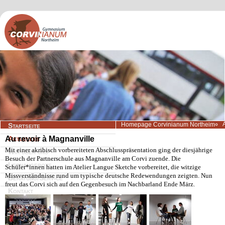
Navigation
Homepage Corvinianum Northeim
Startseite
überspringen
Au revoir à Magnanville
Aktuelles
Mit einer akribisch vorbereiteten Abschlusspräsentation ging der diesjährige
Wir über uns
Besuch der Partnerschule aus Magnanville am Corvi zuende. Die
Lernangebote
Schüler*innen hatten im Atelier Langue Sketche vorbereitet, die witzige
Missverständnisse rund um typische deutsche Redewendungen zeigten. Nun
Beratung/Service
freut das Corvi sich auf den Gegenbesuch im Nachbarland Ende März.
Kontakt