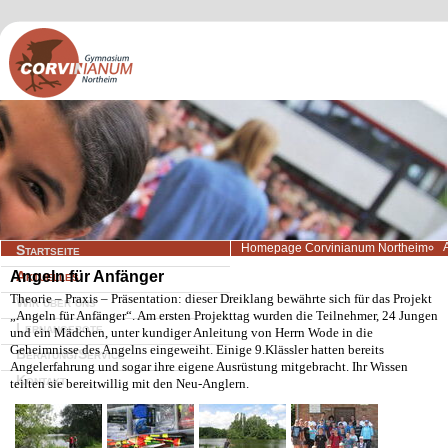
Navigation
Homepage Corvinianum Northeim
Startseite
überspringen
Angeln für Anfänger
Aktuelles
Theorie – Praxis – Präsentation: dieser Dreiklang bewährte sich für das Projekt
Wir über uns
„Angeln für Anfänger“. Am ersten Projekttag wurden die Teilnehmer, 24 Jungen
Lernangebote
und ein Mädchen, unter kundiger Anleitung von Herrn Wode in die
Geheimnisse des Angelns eingeweiht. Einige 9.Klässler hatten bereits
Beratung/Service
Angelerfahrung und sogar ihre eigene Ausrüstung mitgebracht. Ihr Wissen
Kontakt
teilten sie bereitwillig mit den Neu-Anglern.