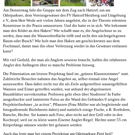
Am Donnerstag fuhr die Gruppe mit dem Zug nach Hattorf, um am
Oderparksee, dem Vereinsgewässer des FV Hattorf/Herzberg und Umgebung
e.V., dem Herr Wode seit vielen Jahren angehört, die in der Theorie erlernten
Kenntnisse in die Praxis umzusetzen. Und die hatte es in sich: Wie bekommt
man den Köder an den Haken? Wie schafft man es, die Angelschnur so zu
werfen, dass man die Wasseroberfläche trifft und nicht den nächstgelegenen
Baum oder Busch? Wie holt man den Haken am geschicktesten aus dem
Fischmaul, damit man ihn ohne Verletzung wieder in das Gewässer entlassen
kann?
Mit viel Geduld, die man als Anglern sowieso braucht, halfen die erfahrenen
Angler den Anfängern über so manche Probleme hinweg.
Die Präsentation am letzten Projekttag fand im „grünen Klassenzimmer“ statt.
Zahlreiche Besucher nahmen das Angebot an, selber einmal eine Angel
auszuwerfen. Dass dabei nicht nur die als Ziele aufgestellten wassergefüllten
Wannen und Eimer getroffen wurden, war anhand der abgerissenen
Baumblätter unverkennbar. Probieren geht eben über Studieren! In Farbe
ausgedruckte und laminierte Fotos an die Wand des Gebäudes 0 zeigten die
Projektteilnehmer „in action“, Pflanzen (Frau Müller war als begleitende und
fotografierende Biolehrerin dabei) und natürlich einige Fische, z.B. Rotfedern,
Barsche, Hechte. Sie kamen aufs Foto, aber nicht auf den Grill oder in den
Kochtopf, weil sie zu klein waren.Eiserne Angler-Regel: Hechte unter 55 cm
Körperlänge müssen wieder frei gelassen werden.
Auch das lernt man bei einem Projekttag am Oderparksee.Petri heil!