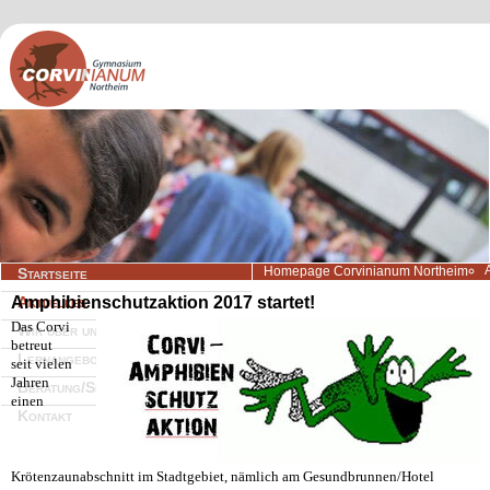
Navigation
Homepage Corvinianum Northeim
Startseite
überspringen
Amphibienschutzaktion 2017 startet!
Aktuelles
Das Corvi
Wir über uns
betreut
Lernangebote
seit vielen
Jahren
Beratung/Service
einen
Kontakt
Krötenzaunabschnitt im Stadtgebiet, nämlich am Gesundbrunnen/Hotel